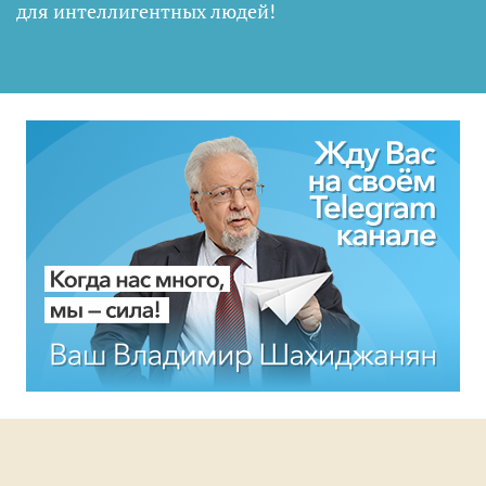
для интеллигентных людей
!