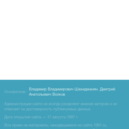
Владимир Владимирович Шахиджанян
,
Дмитрий
Основатели:
Анатольевич Волков
Администрация сайта не всегда разделяет мнения авторов и не
отвечает за достоверность публикуемых данных.
Дата открытия сайта — 17 августа 1997 г.
Все права на материалы, находящиемся на сайте 1001.ru,