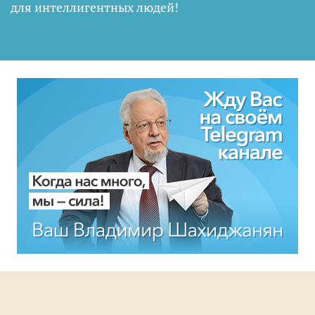
для интеллигентных людей
!