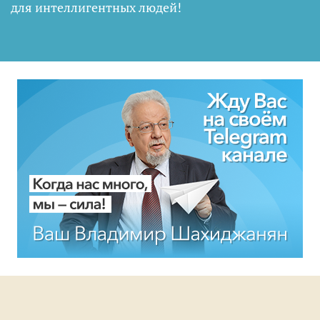
для интеллигентных людей
!