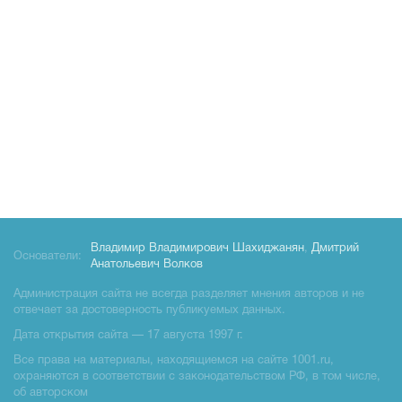
Владимир Владимирович Шахиджанян
,
Дмитрий
Основатели:
Анатольевич Волков
Администрация сайта не всегда разделяет мнения авторов и не
отвечает за достоверность публикуемых данных.
Дата открытия сайта — 17 августа 1997 г.
Все права на материалы, находящиемся на сайте 1001.ru,
охраняются в соответствии с законодательством РФ, в том числе,
об авторском