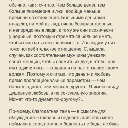
обычно, как я считаю. Чем больше денег, тем
больше лицемерия и лжи, вообще меньше
времени на отношения. Большими деньгами
владеют, на мой взгляд, очень безнравственные
и непорядочные люди, к тому же они психически
ущербные, поэтому и стремяться больше иметь,
чтобы показать свою значимость. И к людям у них
тоже потребительское отношение. Слышала
случаи, как состоятельные мужчины унижали
своих женщин, чтобы сломить их дух, и чтобы они
им подчинялись — отдавали на растерзание своим
волкам. Поэтому я считаю, что деньги и любовь
прямо пропорциональные параметры — чем
больше одного, чем меньше другого. Я имею ввиду
душевную любовь, а не сексуальную энергию.
Может,
кто-то
думает
по-другому
?..
По-моему
, благодатная тема — в смысле для
обсуждения. «Любовь и бедность навсегда меня
поймали в сети, по мне и бедность не беда, не будь