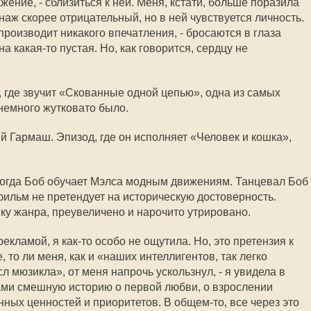
ение, - сблизиться к ней. Меня, кстати, больше поразила
онаж скорее отрицательный, но в ней чувствуется личность.
производит никакого впечатления, - бросаются в глаза
а какая-то пустая. Но, как говорится, сердцу не
 где звучит «Скованные одной цепью», одна из самых
немного жутковато было.
й Гармаш. Эпизод, где он исполняет «Человек и кошка»,
когда Боб обучает Мэлса модным движениям. Танцевал Боб
фильм не претендует на историческую достоверность.
ку жанра, преувеличено и нарочито утрировано.
екламой, я как-то особо не ощутила. Но, это претензия к
е, то ли меня, как и «наших интеллигентов, так легко
л мюзикла», от меня напрочь ускользнул, - я увидела в
ами смешную историю о первой любви, о взрослении
ных ценностей и приоритетов. В общем-то, все через это