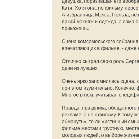
девушка, поразившая его воображ
Катя. Хотя она, по фильму, перс
А избранница Мэлса, Польза, не 
яркий макияж и одежда, а сама он
прикажешь.
Сцена комсомольского собрания,
впечатляющих в фильме, - даже 
Отлично сыграл свою роль Серге
один из лучших.
Очень ярко запомнилась сцена, 
при этом изумительно. Конечно, 
Многое в нём, учитывая специфи
Правда, праздника, обещанного р
рекламе, а не к фильму. К тому ж
обмануть», то ли «истинный смыс
фильме местами грустную, мест
молодых людей, о выборе жизнен