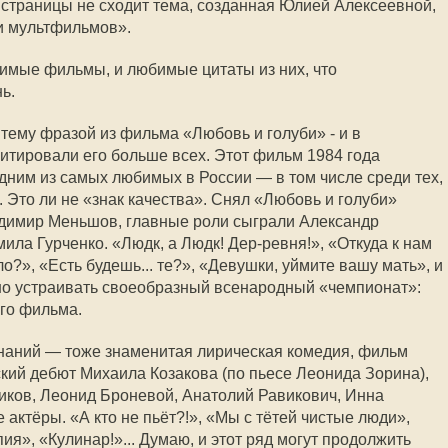
 страницы не сходит тема, созданная Юлией Алексеевной,
и мультфильмов».
юбимые фильмы, и любимые цитаты из них, что
ь.
ему фразой из фильма «Любовь и голуби» - и в
тировали его больше всех. Этот фильм 1984 года
дним из самых любимых в России — в том числе среди тех,
я. Это ли не «знак качества». Снял «Любовь и голуби»
адимир Меньшов, главные роли сыграли Александр
ла Гурченко. «Людк, а Людк! Дер-ревня!», «Откуда к нам
о?», «Есть будешь... те?», «Девушки, уймите вашу мать», и
жно устраивать своеобразный всенародный «чемпионат»:
ого фильма.
инаний — тоже знаменитая лирическая комедия, фильм
кий дебют Михаила Козакова (по пьесе Леонида Зорина),
иков, Леонид Броневой, Анатолий Равикович, Инна
 актёры. «А кто не пьёт?!», «Мы с тётей чистые люди»,
ия», «Кулинар!»... Думаю, и этот ряд могут продолжить