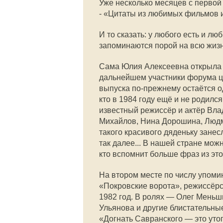
Уже несколько месяцев с первой
- «Цитаты из любимых фильмов 
И то сказать: у любого есть и л
запоминаются порой на всю жизн
Сама Юлия Алексеевна открыла т
дальнейшем участники форума ци
выпуска по-прежнему остаётся о
кто в 1984 году ещё и не родилс
известный режиссёр и актёр Вл
Михайлов, Нина Дорошина, Людми
такого красивого дяденьку занесл
так далее... В нашей стране мо
кто вспомнит больше фраз из эт
На втором месте по числу упом
«Покровские ворота», режиссёрс
1982 год. В ролях — Олег Меньш
Ульянова и другие блистательные
«Догнать Савранского — это утоп