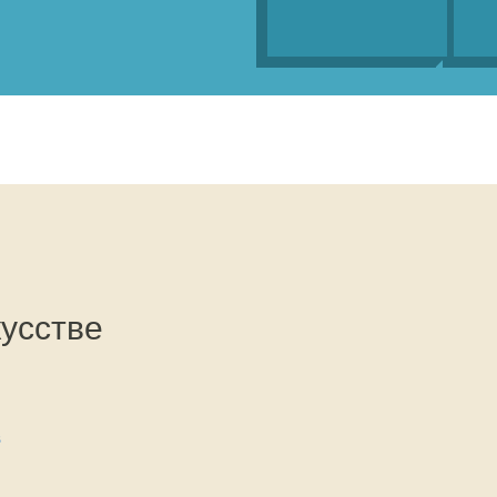
усстве
в