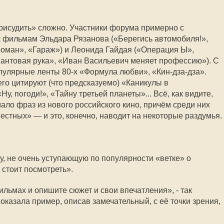
присудить» сложно. Участники форума примерно с
к фильмам Эльдара Рязанова («Берегись автомобиля!»,
оман», «Гараж») и Леонида Гайдая («Операция Ы»,
антовая рука», «Иван Васильевич меняет профессию»). С
улярные ленты 80-х «Формула любви», «Кин-дза-дза».
о цитируют (что предсказуемо) «Каникулы в
у, погоди!», «Тайну третьей планеты»... Всё, как видите,
ало фраз из нового российского кино, причём среди них
естных» — и это, конечно, наводит на некоторые раздумья.
, не очень уступающую по популярности «ветке» о
 стоит посмотреть».
льмах и опишите сюжет и свои впечатления», - так
показала пример, описав замечательный, с её точки зрения,