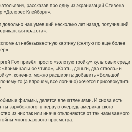
тольевич, рассказав про одну из экранизаций Стивена
р «Долорес Клейборн».
 довольно нашумевший несколько лет назад, получивший
ериканская красота».
вспомнил небезызвестную картину (снятую по ещё более
ер».
гей Foх привёл просто «золотую тройку» культовых среди
«Криминальное чтиво», «Карты, деньги, два ствола» и
«тройку», конечно, можно расширить: добавить «Большой
почему-то (а впрочем, всё логично) хочется присовокупить
».
юбимые фильмы, делятся впечатлениями. И снова есть
енты зарубежного, в первую очередь американского
тво из них так или иначе отклоняются от так называемого
тойны многоразового просмотра.