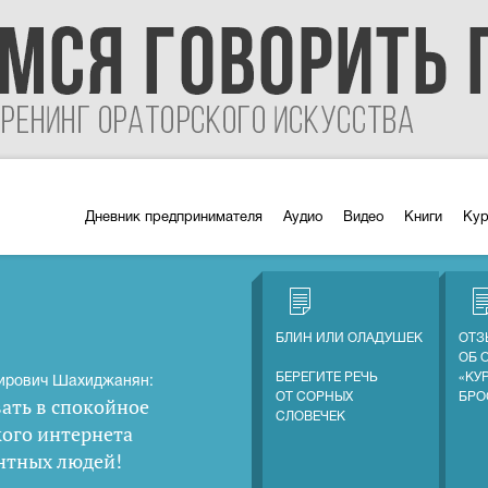
Дневник предпринимателя
Аудио
Видео
Книги
Ку
БЛИН ИЛИ ОЛАДУШЕК
ОТЗ
ОБ 
БЕРЕГИТЕ РЕЧЬ
«КУ
ирович Шахиджанян:
ОТ СОРНЫХ
БРО
ать в спокойное
СЛОВЕЧЕК
кого интернета
нтных людей
!