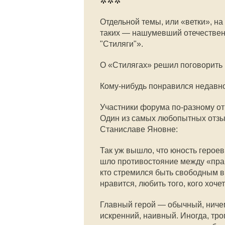
***
Отдельной темы, или «ветки», н
таких — нашумевший отечественн
"Стиляги"».
О «Стилягах» решил поговорить
Кому-нибудь понравился недав
Участники форума по-разному отве
Один из самых любопытных отзы
Станиславе Яновне:
Так уж вышло, что юность герое
шло противостояние между «пра
кто стремился быть свободным в с
нравится, любить того, кого хочет
Главный герой — обычный, ничем
искренний, наивный. Иногда, тро