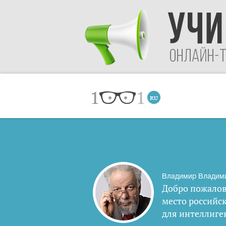
Владимир Владим
Добро пожалов
место российс
для интеллиге