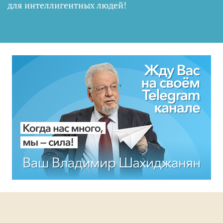
для интеллигентных людей
!