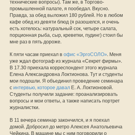
технические вопросы). Там же, в Торгово-
промышленной палате, я пообедал. Вкусно.
Правда, за обед выложил 180 рублей. Но в любом
кафе обед из девяти блюд (я разошелся, и очень
есть хотелось: натуральный сок, четыре салата,
порционная рыба, сыр, креветки, пудинг) стоил бы
мне раз в пять дороже.
К пяти часам приехал в
офис «ЭргоСОЛО»
. Меня
уже ждал фотограф из журнала «Секрет фирмы».
В 17.30 приехала корреспондент этого журнала
Елена Александровна Локтионова. Тут и студенты
мои подошли. Я объединил проведение семинара
с
интервью, которое давал
Е. А. Локтионовой.
Студенты получили задание: проанализировать
вопросы и мои ответы, а также написать портрет
журналистки.
В 11 вечера семинар закончился, и я поехал
домой. Добросил до метро Алексея Анатольевича
Чейкина. В машине мы с ним поговорили о