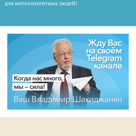
для интеллигентных людей
!