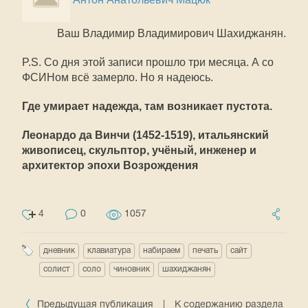
Ваш Владимир Владимирович Шахиджанян.
P.S. Со дня этой записи прошло три месяца. А со
ФСИНом всё замерло. Но я надеюсь.
Где умирает надежда, там возникает пустота.
Леонардо да Винчи (1452-1519), итальянский
живописец, скульптор, учёный, инженер и
архитектор эпохи Возрождения
4
0
1057
дневник
клавиатура
набираем
печать
сайт
солист
соло
чиновник
шахиджанян
Предыдущая публикация
|
К содержанию раздела