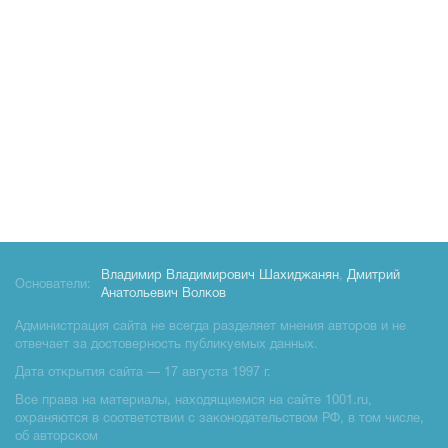
Владимир Владимирович Шахиджанян
,
Дмитрий
Основатели:
Анатольевич Волков
Администрация сайта не всегда разделяет мнения авторов и не
отвечает за достоверность публикуемых данных.
Дата открытия сайта — 17 августа 1997 г.
Все права на материалы, находящиемся на сайте 1001.ru,
охраняются в соответствии с законодательством РФ, в том числе,
об авторском