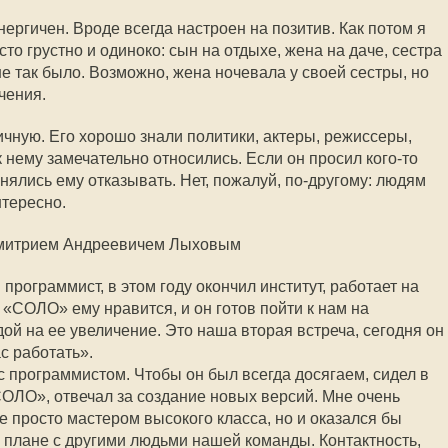
нергичен. Вроде всегда настроен на позитив. Как потом я
сто грустно и одиноко: сын на отдыхе, жена на даче, сестра
не так было. Возможно, жена ночевала у своей сестры, но
чения.
ичную. Его хорошо знали политики, актеры, режиссеры,
 нему замечательно относились. Если он просил кого-то
нялись ему отказывать. Нет, пожалуй, по-другому: людям
нтересно.
 Дмитрием Андреевичем Лыховым
программист, в этом году окончил институт, работает на
 «СОЛО» ему нравится, и он готов пойти к нам на
ой на ее увеличение. Это наша вторая встреча, сегодня он
ас работать».
с программистом. Чтобы он был всегда досягаем, сидел в
ОЛО», отвечал за создание новых версий. Мне очень
е просто мастером высокого класса, но и оказался бы
плане с другими людьми нашей команды. Контактность,