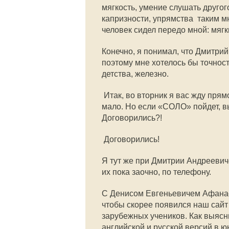
мягкость, умение слушать другог
капризности, упрямства  таким 
человек сидел передо мной: мяг
Конечно, я понимал, что Дмитри
поэтому мне хотелось бы точност
детства, железно.
 Итак, во вторник я вас жду пря
мало. Но если «СОЛО» пойдет, в
Договорились?!
 Договорились!
Я тут же при Дмитрии Андрееви
их пока заочно, по телефону.
С Денисом Евгеньевичем Афанась
чтобы скорее появился наш сай
зарубежных учеников. Как выясни
английской и русской версий в ю