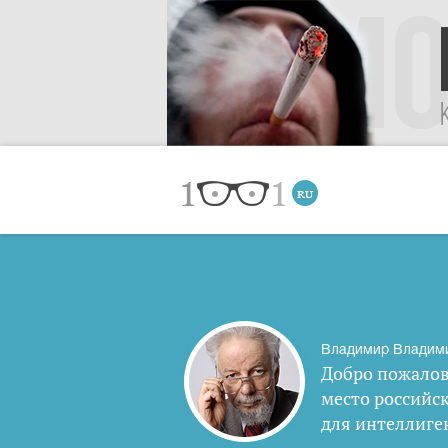
Владимир Владим
Добро пожалов
место российс
для интеллиге