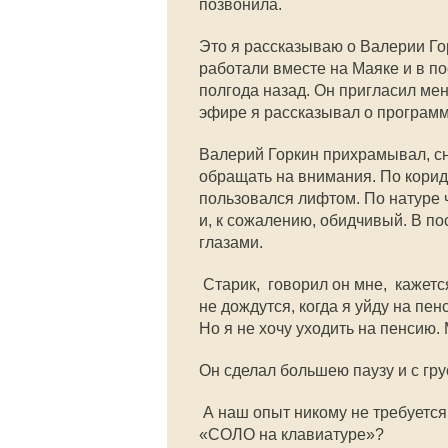
позвонила.
Это я рассказываю о Валерии Гор
работали вместе на Маяке и в п
полгода назад. Он пригласил ме
эфире я рассказывал о програм
Валерий Горкин прихрамывал, сн
обращать на внимания. По коридо
пользовался лифтом. По натуре
и, к сожалению, обидчивый. В п
глазами.
 Старик,  говорил он мне,  ка
не дождутся, когда я уйду на пен
Но я не хочу уходить на пенсию.
Он сделал большею паузу и с гру
 А наш опыт никому не требуетс
«СОЛО на клавиатуре»?