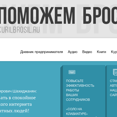
Дневник предпринимателя
Аудио
Видео
Книги
Ку
ПОВЫСЬТЕ
СТА
ЭФФЕКТИВНОСТЬ
АВТ
РАБОТЫ
НАШ
ирович Шахиджанян:
ВАШИХ
САЙ
ать в спокойное
СОТРУДНИКОВ
кого интернета
нтных людей
!
«СОЛО НА
КЛАВИАТУРЕ»