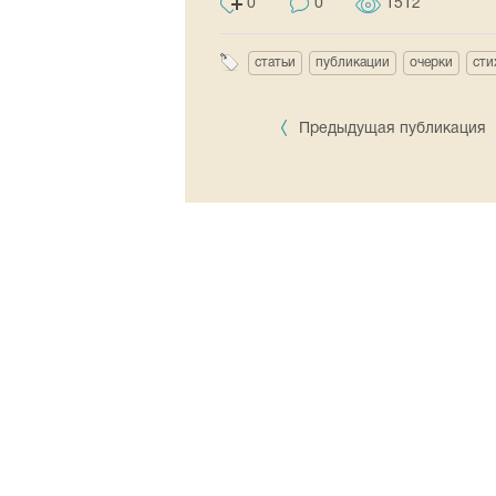
0
0
1512
статьи
публикации
очерки
сти
Предыдущая публикация