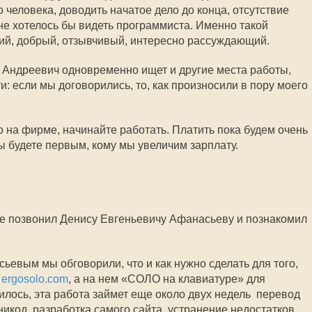
о человека, доводить начатое дело до конца, отсутствие
мне хотелось бы видеть программиста. Именно такой
кий, добрый, отзывчивый, интересно рассуждающий.
й Андреевич одновременно ищет и другие места работы,
и: если мы договорились, то, как произносили в пору моего
мо на фирме, начинайте работать. Платить пока будем очень
ы будете первым, кому мы увеличим зарплату.
че позвонил Денису Евгеньевичу Афанасьеву и познакомил
евым мы обговорили, что и как нужно сделать для того,
т
ergosolo.com
, а на нем «СОЛО на клавиатуре» для
лось, эта работа займет еще около двух недель  перевод
никод, разработка самого сайта, устранение недостатков.