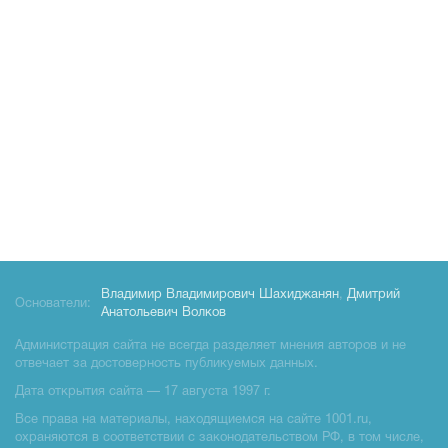
Владимир Владимирович Шахиджанян
,
Дмитрий
Основатели:
Анатольевич Волков
Администрация сайта не всегда разделяет мнения авторов и не
отвечает за достоверность публикуемых данных.
Дата открытия сайта — 17 августа 1997 г.
Все права на материалы, находящиемся на сайте 1001.ru,
охраняются в соответствии с законодательством РФ, в том числе,