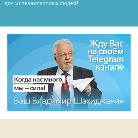
для интеллигентных людей
!