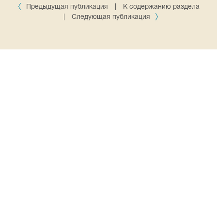
Предыдущая публикация
|
К содержанию раздела
|
Следующая публикация