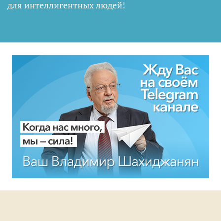
для интеллигентных людей
!