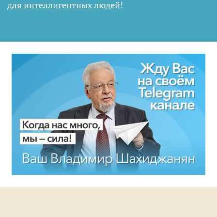
для интеллигентных людей
!