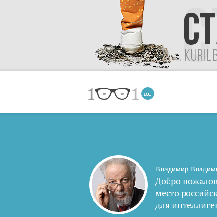
Владимир Владим
Добро пожалов
место российс
для интеллиге