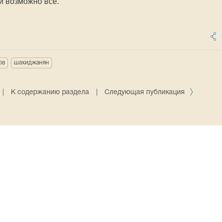
ни возможно всё.
ов
шахиджанян
|
К содержанию раздела
|
Следующая публикация