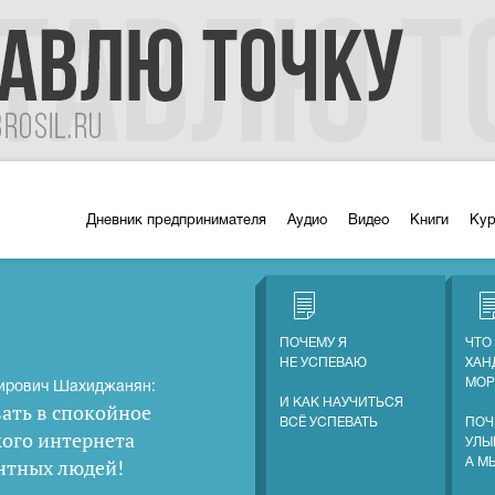
Дневник предпринимателя
Аудио
Видео
Книги
Ку
ПОЧЕМУ Я
ЧТО
НЕ УСПЕВАЮ
ХАН
МОР
ирович Шахиджанян:
И КАК НАУЧИТЬСЯ
ать в спокойное
ВСЁ УСПЕВАТЬ
ПОЧ
кого интернета
УЛЫ
нтных людей
!
А М