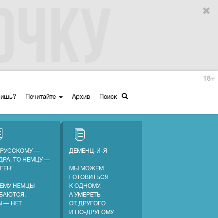
18+
ришь?
Почитайте
Архив
Поиск
 РУССКОМУ —
ДЕМЕНЦ-И-Я
ДРА, ТО НЕМЦУ —
ГЕН!
МЫ МОЖЕМ
ГОТОВИТЬСЯ
ЕМУ НЕМЦЫ
К ОДНОМУ,
БАЮТСЯ,
А УМЕРЕТЬ
Ы — НЕТ
ОТ ДРУГОГО
И ПО-ДРУГОМУ