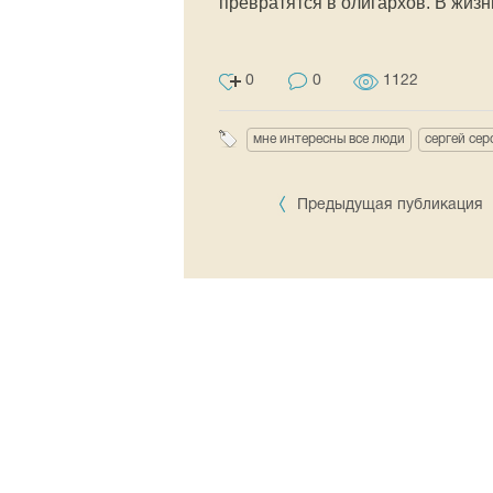
превратятся в олигархов. В жиз
0
0
1122
мне интересны все люди
сергей сер
Предыдущая публикация