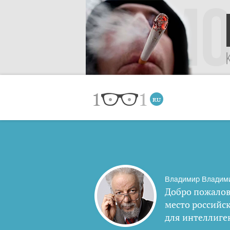
Владимир Владим
Добро пожалов
место российс
для интеллиге