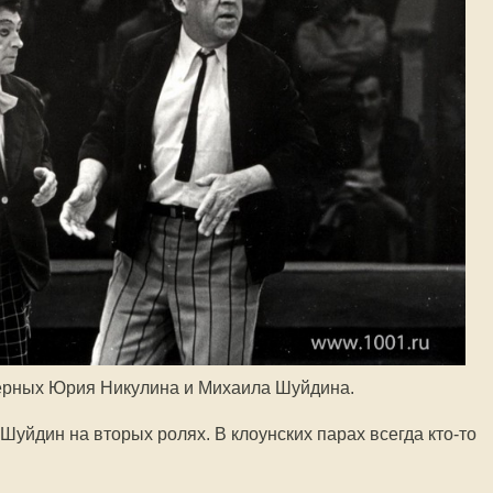
ёрных Юрия Никулина и Михаила Шуйдина.
Шуйдин на вторых ролях. В клоунских парах всегда
кто-то