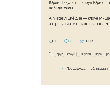
Юрий Никулин — клоун Юрик — не
победителем.
А Михаил Шуйдин — клоун Миша —
а в результате в луже оказываетс
1
0
1845
друг
клоун
никулин
пара
ро
Предыдущая публикация