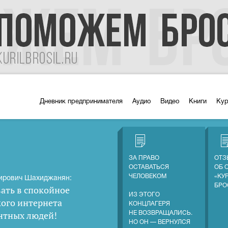
Дневник предпринимателя
Аудио
Видео
Книги
Ку
ЗА ПРАВО
ОТЗ
ОСТАВАТЬСЯ
ОБ 
ЧЕЛОВЕКОМ
«КУ
ирович Шахиджанян:
БРО
ать в спокойное
ИЗ ЭТОГО
кого интернета
КОНЦЛАГЕРЯ
нтных людей
!
НЕ ВОЗВРАЩАЛИСЬ.
НО ОН — ВЕРНУЛСЯ