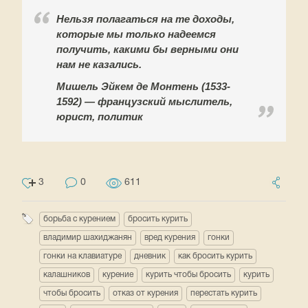
Нельзя полагаться на те доходы,
которые мы только надеемся
получить, какими бы верными они
нам не казались.
Мишель Эйкем де Монтень (1533-
1592) — французский мыслитель,
юрист, политик
3
0
611
борьба с курением
бросить курить
владимир шахиджанян
вред курения
гонки
гонки на клавиатуре
дневник
как бросить курить
калашников
курение
курить чтобы бросить
курить
чтобы бросить
отказ от курения
перестать курить