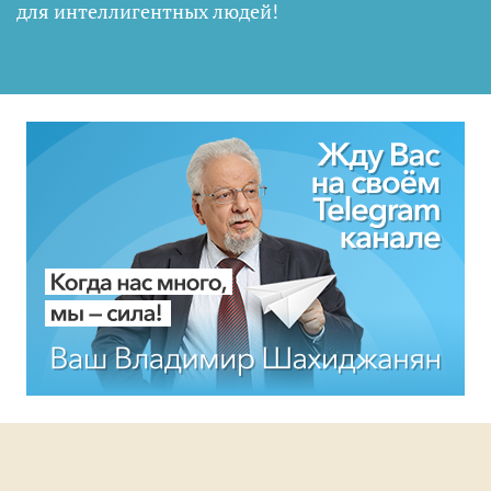
для интеллигентных людей
!