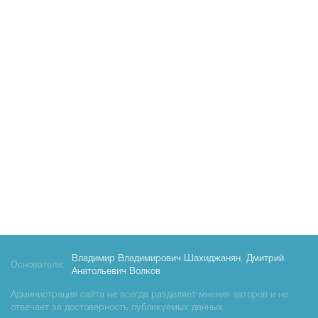
Владимир Владимирович Шахиджанян
,
Дмитрий
Основатели:
Анатольевич Волков
Администрация сайта не всегда разделяет мнения авторов и не
отвечает за достоверность публикуемых данных.