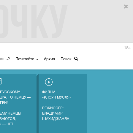
18+
ришь?
Почитайте
Архив
Поиск
 РУССКОМУ —
ФИЛЬМ
ДРА, ТО НЕМЦУ —
«КЛОУН МУСЛЯ»
ГЕН!
РЕЖИССЁР:
ЕМУ НЕМЦЫ
ВЛАДИМИР
БАЮТСЯ,
ШАХИДЖАНЯН
Ы — НЕТ