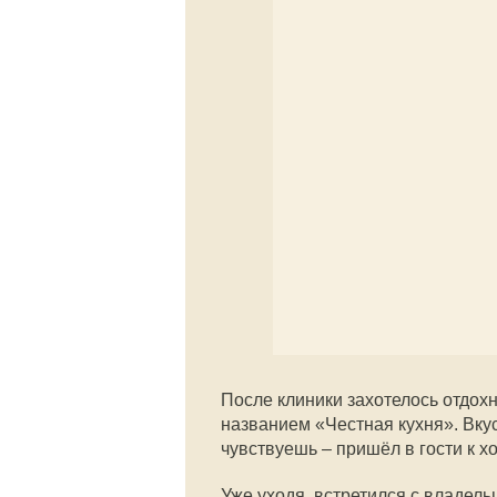
После клиники захотелось отдох
названием «Честная кухня». Вкус
чувствуешь – пришёл в гости к 
Уже уходя, встретился с владель