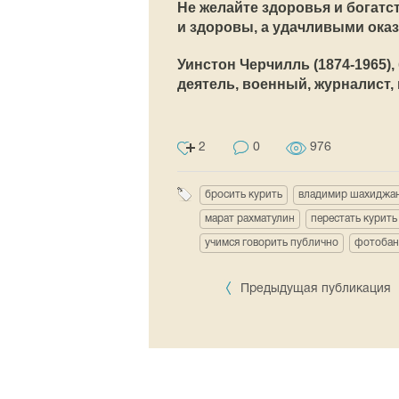
Не желайте здоровья и богатст
и здоровы, а удачливыми ока
Уинстон Черчилль (1874-1965)
деятель, военный, журналист, 
2
0
976
бросить курить
владимир шахиджа
марат рахматулин
перестать курить
учимся говорить публично
фотобан
Предыдущая публикация