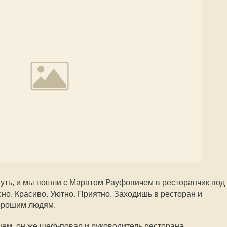
нуть, и мы пошли с Маратом Рауфовичем в ресторанчик под
но. Красиво. Уютно. Приятно. Заходишь в ресторан и
хорошим людям.
цем, он же шеф-повар и руководитель ресторана,