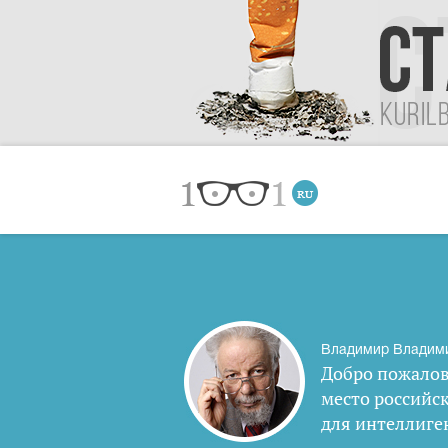
Владимир Владим
Добро пожалов
место российс
для интеллиге