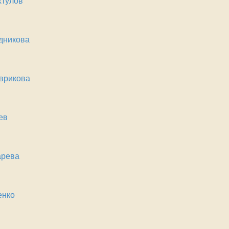
хтулов
дникова
врикова
ев
арева
енко