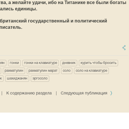
ва, а желайте удачи, ибо на Титанике все были богаты
зались единицы.
, британский государственный и политический
писатель.
нян
гонки
гонки на клавиатуре
дневник
курить чтобы бросить
рахматулин
рахматулин марат
соло
соло на клавиатуре
к
шахиджанян
эргосоло
|
К содержанию раздела
|
Следующая публикация