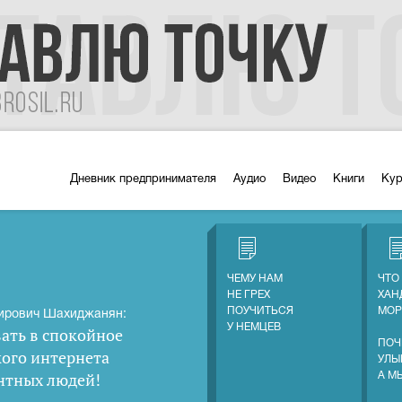
Дневник предпринимателя
Аудио
Видео
Книги
Ку
ЧЕМУ НАМ
ЧТО
НЕ ГРЕХ
ХАН
ПОУЧИТЬСЯ
МОР
ирович Шахиджанян:
У НЕМЦЕВ
ать в спокойное
ПОЧ
кого интернета
УЛЫ
нтных людей
!
А М