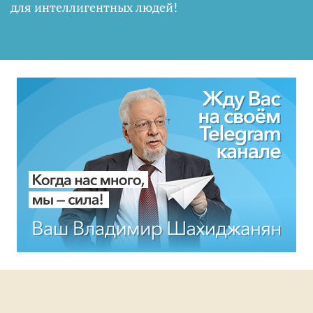
для интеллигентных людей
!