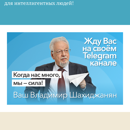
для интеллигентных людей
!