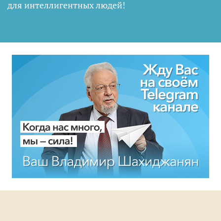
для интеллигентных людей
!