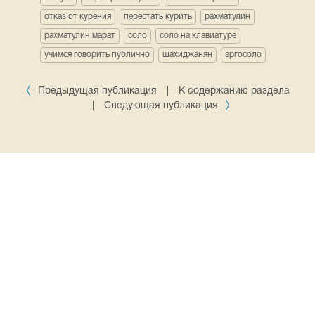
отказ от курения
перестать курить
рахматулин
рахматулин марат
соло
соло на клавиатуре
учимся говорить публично
шахиджанян
эргосоло
Предыдущая публикация
|
К содержанию раздела
|
Следующая публикация