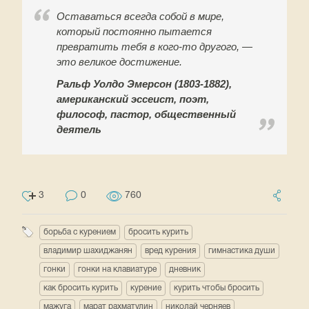
Оставаться всегда собой в мире,
который постоянно пытается
превратить тебя в кого-то другого, —
это великое достижение.
Ральф Уолдо Эмерсон (1803-1882),
американский эссеист, поэт,
философ, пастор, общественный
деятель
3
0
760
борьба с курением
бросить курить
владимир шахиджанян
вред курения
гимнастика души
гонки
гонки на клавиатуре
дневник
как бросить курить
курение
курить чтобы бросить
мажуга
марат рахматулин
николай черняев