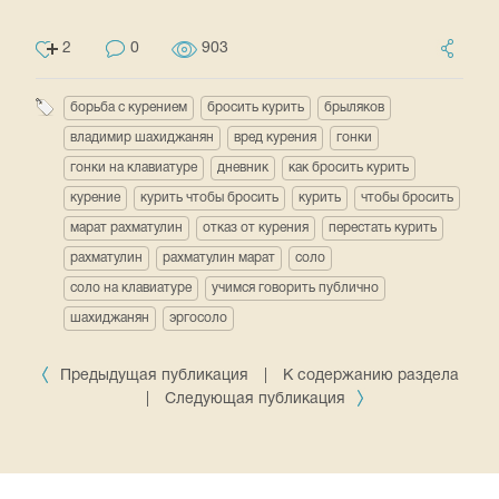
2
0
903
борьба с курением
бросить курить
брыляков
владимир шахиджанян
вред курения
гонки
гонки на клавиатуре
дневник
как бросить курить
курение
курить чтобы бросить
курить
чтобы бросить
марат рахматулин
отказ от курения
перестать курить
рахматулин
рахматулин марат
соло
соло на клавиатуре
учимся говорить публично
шахиджанян
эргосоло
Предыдущая публикация
|
К содержанию раздела
|
Следующая публикация