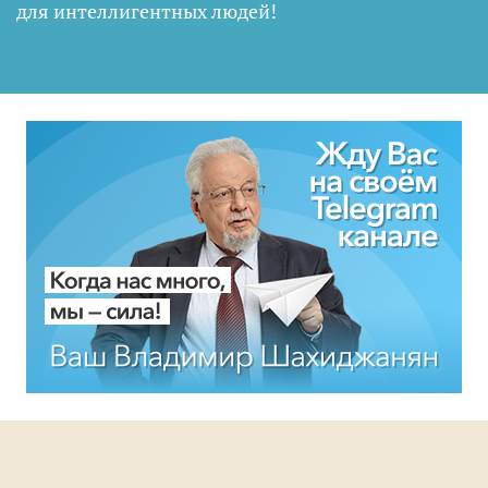
для интеллигентных людей
!