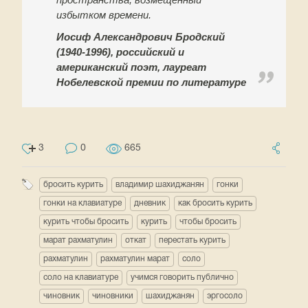
избытком времени.
Иосиф Александрович Бродский
(1940-1996), российский и
американский поэт, лауреат
Нобелевской премии по литературе
3
0
665
бросить курить
владимир шахиджанян
гонки
гонки на клавиатуре
дневник
как бросить курить
курить чтобы бросить
курить
чтобы бросить
марат рахматулин
откат
перестать курить
рахматулин
рахматулин марат
соло
соло на клавиатуре
учимся говорить публично
чиновник
чиновники
шахиджанян
эргосоло