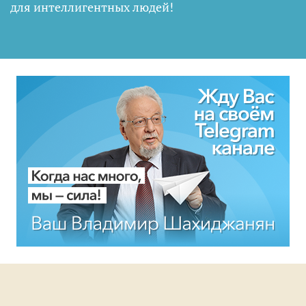
для интеллигентных людей
!