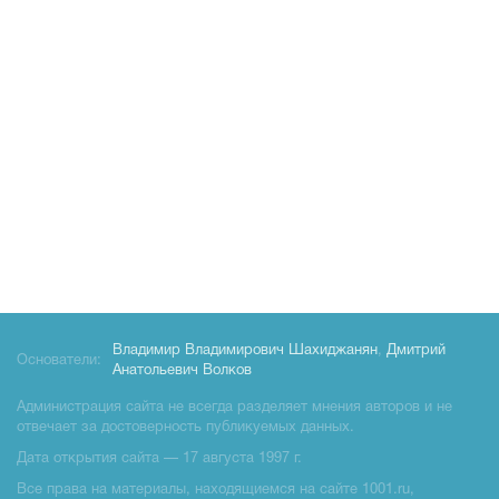
Владимир Владимирович Шахиджанян
,
Дмитрий
Основатели:
Анатольевич Волков
Администрация сайта не всегда разделяет мнения авторов и не
отвечает за достоверность публикуемых данных.
Дата открытия сайта — 17 августа 1997 г.
Все права на материалы, находящиемся на сайте 1001.ru,