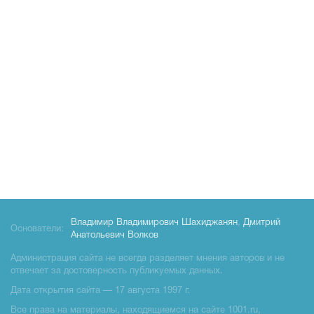
Владимир Владимирович Шахиджанян
,
Дмитрий
Основатели:
Анатольевич Волков
Администрация сайта не всегда разделяет мнения авторов и не
отвечает за достоверность публикуемых данных.
Дата открытия сайта — 17 августа 1997 г.
Все права на материалы, находящиемся на сайте 1001.ru,