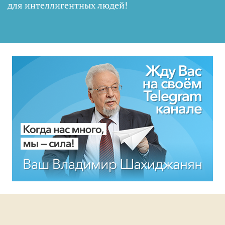
для интеллигентных людей
!