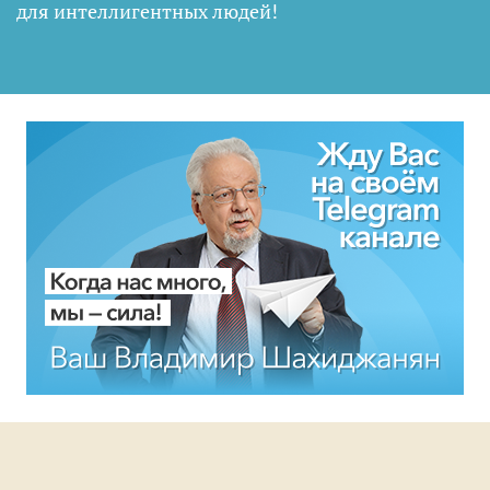
для интеллигентных людей
!