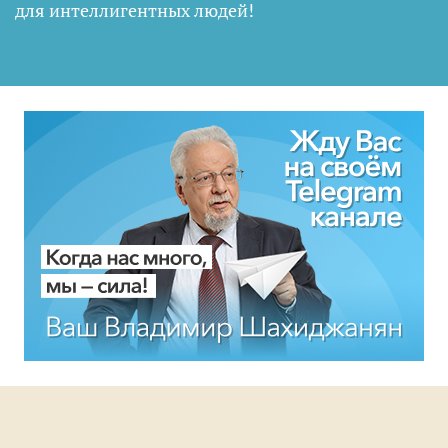
для интеллигентных людей
!