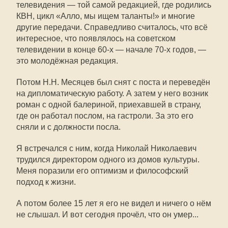
телевидения — той самой редакцией, где родились
КВН, цикл «Алло, мы ищем таланты!» и многие
другие передачи. Справедливо считалось, что всё
интересное, что появлялось на советском
телевидении в конце
60-х —
начале
70-х
годов, —
это молодёжная редакция.
Потом Н.Н. Месяцев был снят с поста и переведён
на дипломатическую работу. А затем у него возник
роман с одной балериной, приехавшей в страну,
где он работал послом, на гастроли. За это его
сняли и с должности посла.
Я встречался с ним, когда Николай Николаевич
трудился директором одного из домов культуры.
Меня поразили его оптимизм и философский
подход к жизни.
А потом более 15 лет я его не видел и ничего о нём
не слышал. И вот сегодня прочёл, что он умер...