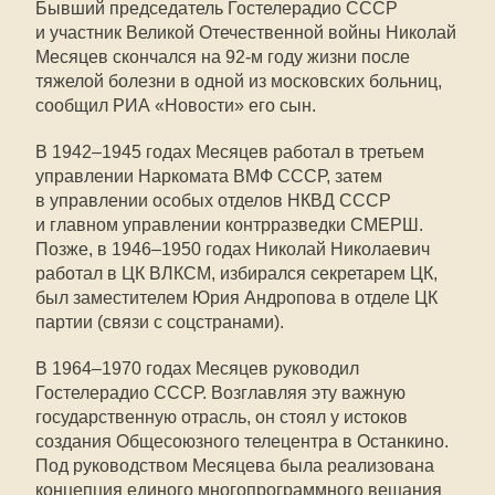
Бывший председатель Гостелерадио СССР
и участник Великой Отечественной войны Николай
Месяцев скончался на
92-м
году жизни после
тяжелой болезни в одной из московских больниц,
сообщил РИА «Новости» его сын.
В
1942–1945
годах Месяцев работал в третьем
управлении Наркомата ВМФ СССР, затем
в управлении особых отделов НКВД СССР
и главном управлении контрразведки СМЕРШ.
Позже, в
1946–1950
годах Николай Николаевич
работал в ЦК ВЛКСМ, избирался секретарем ЦК,
был заместителем Юрия Андропова в отделе ЦК
партии (связи с соцстранами).
В
1964–1970
годах Месяцев руководил
Гостелерадио СССР. Возглавляя эту важную
государственную отрасль, он стоял у истоков
создания Общесоюзного телецентра в Останкино.
Под руководством Месяцева была реализована
концепция единого многопрограммного вещания