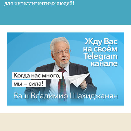
для интеллигентных людей
!