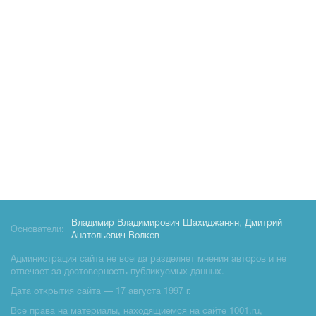
Владимир Владимирович Шахиджанян
,
Дмитрий
Основатели:
Анатольевич Волков
Администрация сайта не всегда разделяет мнения авторов и не
отвечает за достоверность публикуемых данных.
Дата открытия сайта — 17 августа 1997 г.
Все права на материалы, находящиемся на сайте 1001.ru,