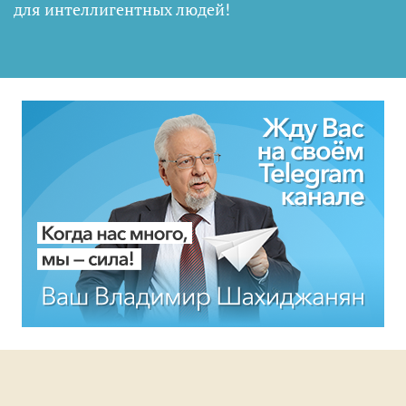
для интеллигентных людей
!