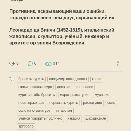
Противник, вскрывающий ваши ошибки,
гораздо полезнее, чем друг, скрывающий их.
Леонардо да Винчи (1452-1519), итальянский
живописец, скульптор, учёный, инженер и
архитектор эпохи Возрождения
3
0
914
бросить курить
владимир шахиджанян
гонки
гонки на клавиатуре
дневник
коновалов
курить чтобы бросить
марат рахматулин
мурашко
новоторженцев
перестать курить
рахматулин
соло
соло на клавиатуре
татарстан
учимся говорить публично
хакасия
шахиджанян
эргосоло