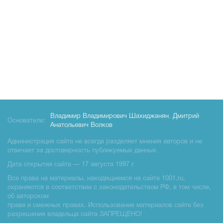
Владимир Владимирович Шахиджанян
,
Дмитрий
Основатели:
Анатольевич Волков
Администрация сайта не всегда разделяет мнения авторов и не
отвечает за достоверность публикуемых данных.
Дата открытия сайта — 17 августа 1997 г.
Все права на материалы, находящиемся на сайте 1001.ru,
охраняются в соответствии с законодательством РФ, в том числе,
об авторском
праве и смежных правах. Использование материалов сайте без
разрешения владельца сайта ЗАПРЕЩЕНО!