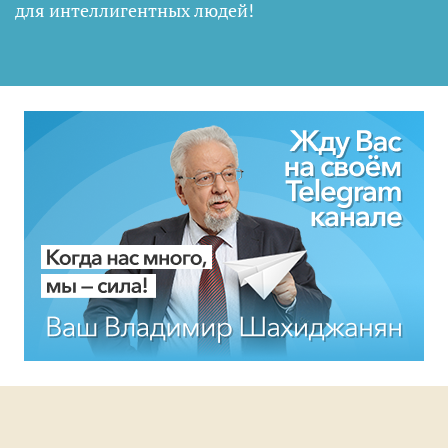
для интеллигентных людей
!