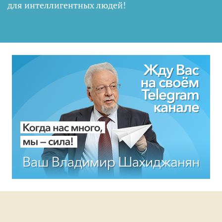
для интеллигентных людей
!