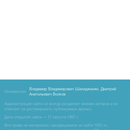
Владимир Владимирович Шахиджанян
,
Дмитрий
Основатели:
Анатольевич Волков
Администрация сайта не всегда разделяет мнения авторов и не
отвечает за достоверность публикуемых данных.
Дата открытия сайта — 17 августа 1997 г.
Все права на материалы, находящиемся на сайте 1001.ru,