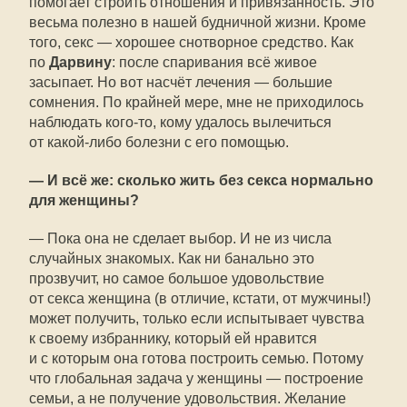
помогает строить отношения и привязанность. Это
весьма полезно в нашей будничной жизни. Кроме
того, секс — хорошее снотворное средство. Как
по
Дарвину
: после спаривания всё живое
засыпает. Но вот насчёт лечения — большие
сомнения. По крайней мере, мне не приходилось
наблюдать кого-то, кому удалось вылечиться
от какой-либо болезни с его помощью.
— И всё же: сколько жить без секса нормально
для женщины?
— Пока она не сделает выбор. И не из числа
случайных знакомых. Как ни банально это
прозвучит, но самое большое удовольствие
от секса женщина (в отличие, кстати, от мужчины!)
может получить, только если испытывает чувства
к своему избраннику, который ей нравится
и с которым она готова построить семью. Потому
что глобальная задача у женщины — построение
семьи, а не получение удовольствия. Желание