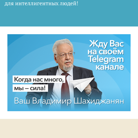
для интеллигентных людей
!