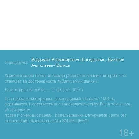
Владимир Владимирович Шахиджанян
,
Дмитрий
Основатели:
Анатольевич Волков
Администрация сайта не всегда разделяет мнения авторов и не
отвечает за достоверность публикуемых данных.
Дата открытия сайта — 17 августа 1997 г.
Все права на материалы, находящиемся на сайте 1001.ru,
охраняются в соответствии с законодательством РФ, в том числе,
об авторском
праве и смежных правах. Использование материалов сайте без
разрешения владельца сайта ЗАПРЕЩЕНО!
18+