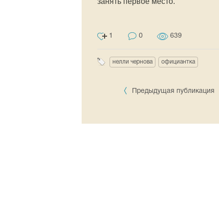
занять первое место.
1
0
639
нелли чернова
официантка
Предыдущая публикация