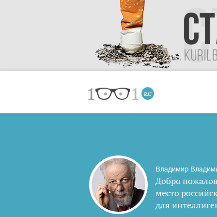
Владимир Владим
Добро пожалов
место российс
для интеллиге