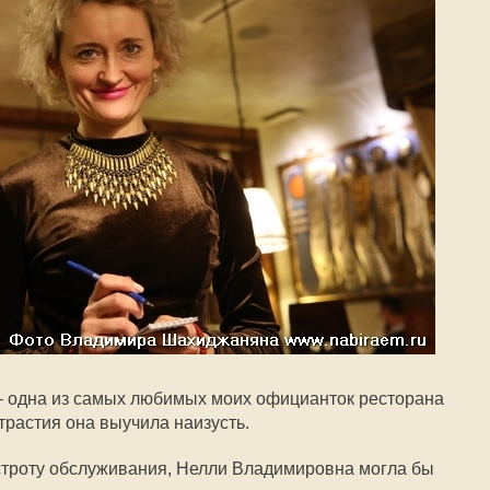
 одна из самых любимых моих официанток ресторана
трастия она выучила наизусть.
строту обслуживания, Нелли Владимировна могла бы