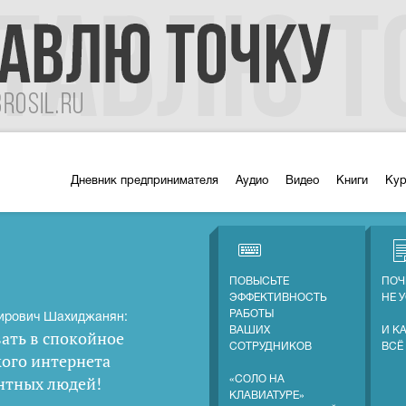
Дневник предпринимателя
Аудио
Видео
Книги
Ку
ПОВЫСЬТЕ
ПОЧ
ЭФФЕКТИВНОСТЬ
НЕ 
РАБОТЫ
ирович Шахиджанян:
ВАШИХ
И К
ать в спокойное
СОТРУДНИКОВ
ВСЁ
кого интернета
нтных людей
!
«СОЛО НА
КЛАВИАТУРЕ»