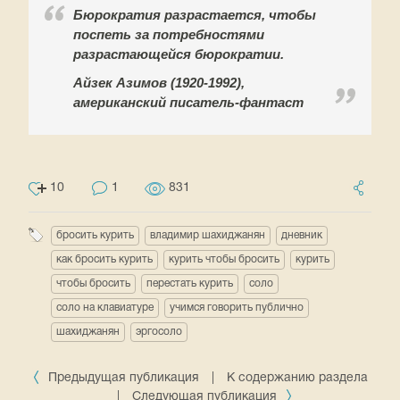
Бюрократия разрастается, чтобы
поспеть за потребностями
разрастающейся бюрократии.
Айзек Азимов (1920-1992),
американский писатель-фантаст
10
1
831
бросить курить
владимир шахиджанян
дневник
как бросить курить
курить чтобы бросить
курить
чтобы бросить
перестать курить
соло
соло на клавиатуре
учимся говорить публично
шахиджанян
эргосоло
Предыдущая публикация
|
К содержанию раздела
|
Следующая публикация