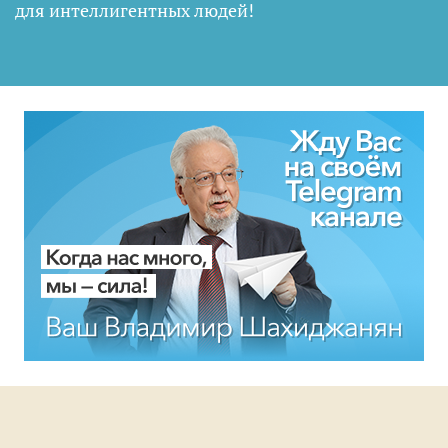
для интеллигентных людей
!