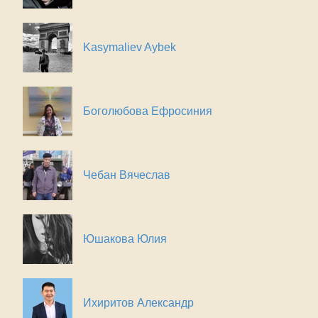
Kasymaliev Aybek
Боголюбова Ефросиния
Чебан Вячеслав
Юшакова Юлия
Ихиритов Александр