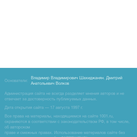
Владимир Владимирович Шахиджанян
,
Дмитрий
Основатели:
Анатольевич Волков
Администрация сайта не всегда разделяет мнения авторов и не
отвечает за достоверность публикуемых данных.
Дата открытия сайта — 17 августа 1997 г.
Все права на материалы, находящиемся на сайте 1001.ru,
охраняются в соответствии с законодательством РФ, в том числе,
об авторском
праве и смежных правах. Использование материалов сайте без