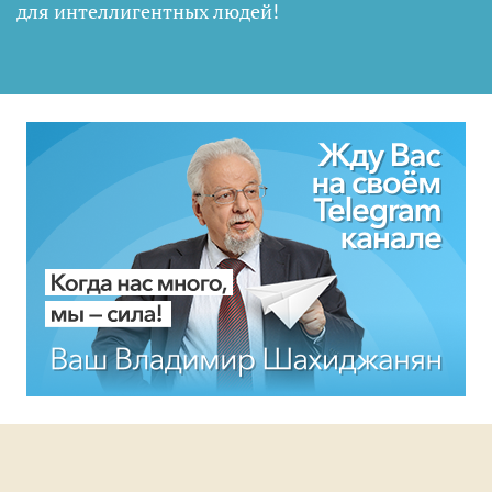
для интеллигентных людей
!