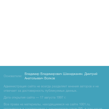
Владимир Владимирович Шахиджанян
,
Дмитрий
Основатели:
Анатольевич Волков
Администрация сайта не всегда разделяет мнения авторов и не
отвечает за достоверность публикуемых данных.
Дата открытия сайта — 17 августа 1997 г.
Все права на материалы, находящиемся на сайте 1001.ru,