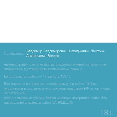
Владимир Владимирович Шахиджанян
,
Дмитрий
Основатели:
Анатольевич Волков
Администрация сайта не всегда разделяет мнения авторов и не
отвечает за достоверность публикуемых данных.
Дата открытия сайта — 17 августа 1997 г.
Все права на материалы, находящиемся на сайте 1001.ru,
охраняются в соответствии с законодательством РФ, в том числе,
об авторском
праве и смежных правах. Использование материалов сайте без
разрешения владельца сайта ЗАПРЕЩЕНО!
18+