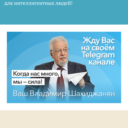
для интеллигентных людей
!