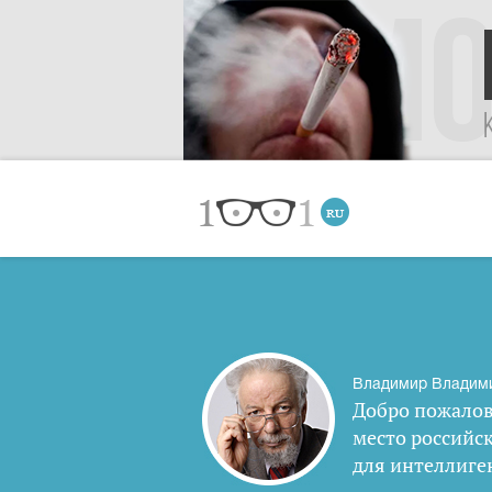
Владимир Владим
Добро пожалов
место российс
для интеллиге