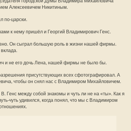
едседателя городской Думы Владимира Михайловича
нием Алексеевичем Никитиным.
л по-царски.
нами к нему пришёл и Георгий Владимирович Генс.
вно. Он сыграл большую роль в жизни нашей фирмы.
 вклада.
ч и не его дочь Лена, нашей фирмы не было бы.
 разрешения присутствующих всех сфотографировал. А
вича, чтобы он снял нас с Владимиром Михайловичем.
. В. Генс между собой знакомы и чуть ли не на «ты». Как я
уть-чуть удивился, когда понял, что мы с Владимиром
отношениях.