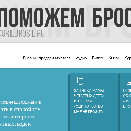
Дневник предпринимателя
Аудио
Видео
Книги
Ку
ЗАПИСКИ МАМЫ
ОТЗ
ЧЕТВЕРЫХ ДЕТЕЙ
ОБ 
ИЗ СЕРИИ
«КУ
ирович Шахиджанян:
«ОДИНОЧЕСТВО
БРО
ать в спокойное
МНЕ НЕ ГРОЗИТ»
кого интернета
нтных людей
!