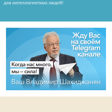
для интеллигентных людей
!