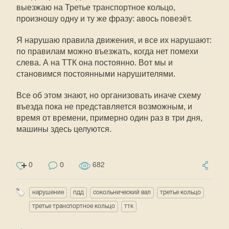
выезжаю на Третье транспортное кольцо,
произношу одну и ту же фразу: авось повезёт.
Я нарушаю правила движения, и все их нарушают:
по правилам можно въезжать, когда нет помехи
слева. А на ТТК она постоянно. Вот мы и
становимся постоянными нарушителями.
Все об этом знают, но организовать иначе схему
въезда пока не представляется возможным, и
время от времени, примерно один раз в три дня,
машины здесь целуются.
0
0
682
нарушение
пдд
сокольнический вал
третье кольцо
третье транспортное кольцо
ттк