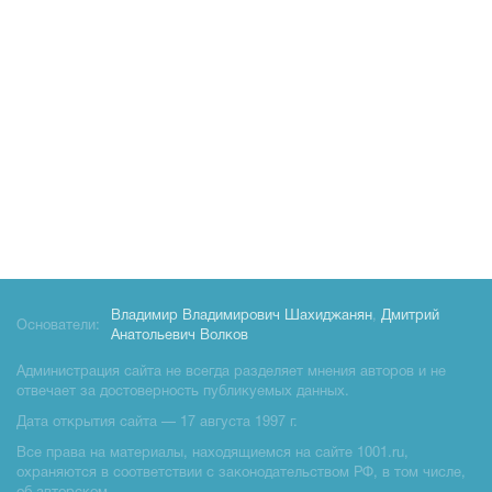
Владимир Владимирович Шахиджанян
,
Дмитрий
Основатели:
Анатольевич Волков
Администрация сайта не всегда разделяет мнения авторов и не
отвечает за достоверность публикуемых данных.
Дата открытия сайта — 17 августа 1997 г.
Все права на материалы, находящиемся на сайте 1001.ru,
охраняются в соответствии с законодательством РФ, в том числе,