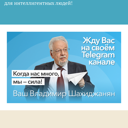
для интеллигентных людей
!