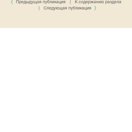
Предыдущая публикация
|
К содержанию раздела
|
Следующая публикация