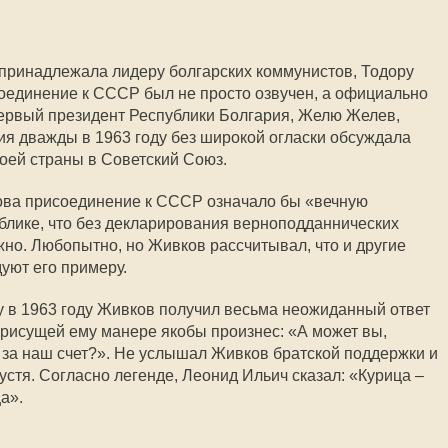
принадлежала лидеру болгарских коммунистов, Тодору
оединение к СССР был не просто озвучен, а официально
ервый президент Республики Болгария, Желю Желев,
тия дважды в 1963 году без широкой огласки обсуждала
оей страны в Советский Союз.
ова присоединение к СССР означало бы «вечную
блике, что без декларирования верноподданнических
но. Любопытно, но Живков рассчитывал, что и другие
уют его примеру.
у в 1963 году Живков получил весьма неожиданный ответ
присущей ему манере якобы произнес: «А может вы,
и за наш счет?». Не услышал Живков братской поддержки и
устя. Согласно легенде, Леонид Ильич сказал: «Курица –
а».