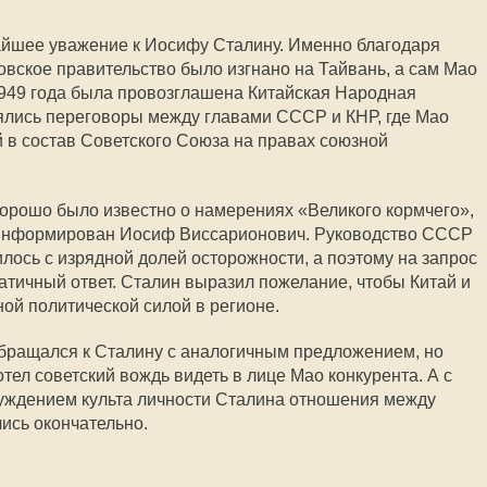
айшее уважение к Иосифу Сталину. Именно благодаря
вское правительство было изгнано на Тайвань, а сам Мао
1949 года была провозглашена Китайская Народная
оялись переговоры между главами СССР и КНР, где Мао
 в состав Советского Союза на правах союзной
хорошо было известно о намерениях «Великого кормчего»,
оинформирован Иосиф Виссарионович. Руководство СССР
лось с изрядной долей осторожности, а поэтому на запрос
тичный ответ. Сталин выразил пожелание, чтобы Китай и
ой политической силой в регионе.
обращался к Сталину с аналогичным предложением, но
отел советский вождь видеть в лице Мао конкурента. А с
суждением культа личности Сталина отношения между
ись окончательно.