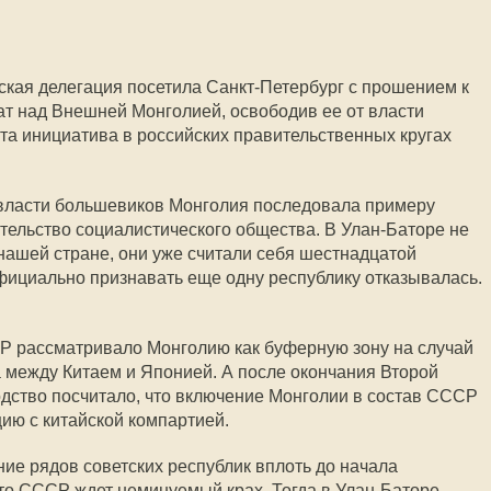
ьская делегация посетила Санкт-Петербург с прошением к
рат над Внешней Монголией, освободив ее от власти
эта инициатива в российских правительственных кругах
 власти большевиков Монголия последовала примеру
ительство социалистического общества. В Улан-Баторе не
 нашей стране, они уже считали себя шестнадцатой
фициально признавать еще одну республику отказывалась.
Р рассматривало Монголию как буферную зону на случай
 между Китаем и Японией. А после окончания Второй
дство посчитало, что включение Монголии в состав СССР
ию с китайской компартией.
ие рядов советских республик вплоть до начала
что СССР ждет неминуемый крах. Тогда в Улан-Баторе