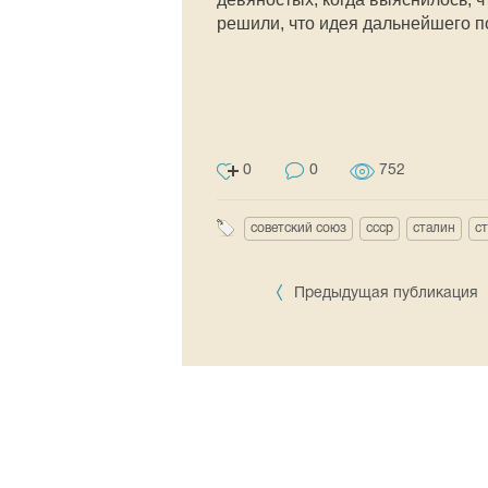
решили, что идея дальнейшего п
0
0
752
советский союз
ссср
сталин
с
Предыдущая публикация