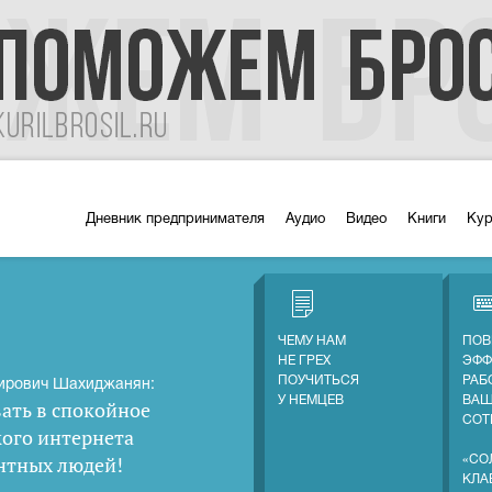
Дневник предпринимателя
Аудио
Видео
Книги
Ку
ЧЕМУ НАМ
ПОВ
НЕ ГРЕХ
ЭФФ
ПОУЧИТЬСЯ
РАБ
ирович Шахиджанян:
У НЕМЦЕВ
ВА
ать в спокойное
СОТ
кого интернета
нтных людей
!
«СО
КЛА