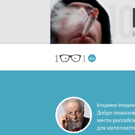
Владимир Владим
Добро пожалов
место российс
для интеллиге