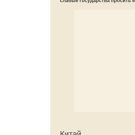
слабые государства просить е
Китай