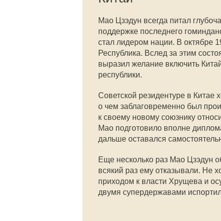
Мао Цзэдун всегда питал глубоч
поддержке последнего гоминдано
стал лидером нации. В октябре 
Республика. Вслед за этим сост
выразил желание включить Китай
республики.
Советской резидентуре в Китае 
о чем заблаговременно был пр
к своему новому союзнику относи
Мао подготовило вполне диплома
дальше оставался самостоятельн
Еще несколько раз Мао Цзэдун 
всякий раз ему отказывали. Не х
приходом к власти Хрущева и о
двумя супердержавами испортил