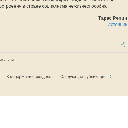
остроения в стране социализма нежизнеспособна.
Тарас Репин
Источник
талинизм
|
К содержанию раздела
|
Следующая публикация