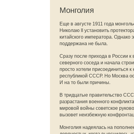
Монголия
Еще в августе 1911 года монгол
Николаю II установить протекто
китайского императора. Однако 
поддержана не была.
Сразу после прихода в России к
северного соседа и начала стро
просто хотели присоединиться к
республикой СССР. Но Москва о
И на то были причины.
В тридцатые правительство ССС
разрастания военного конфликта
мировой войны советское руково
вызовет неизбежную конфронтац
Монголия надеялась на пополнен
девяностых, когда выяснилось, 