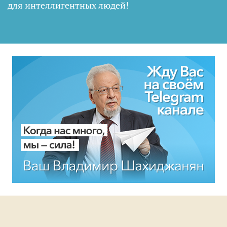
для интеллигентных людей
!