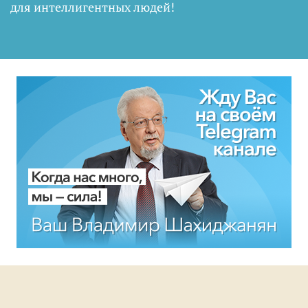
для интеллигентных людей
!