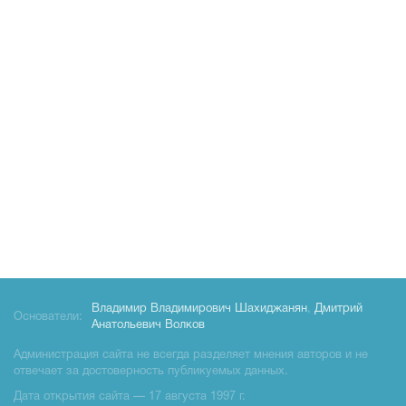
Владимир Владимирович Шахиджанян
,
Дмитрий
Основатели:
Анатольевич Волков
Администрация сайта не всегда разделяет мнения авторов и не
отвечает за достоверность публикуемых данных.
Дата открытия сайта — 17 августа 1997 г.