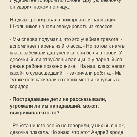
и ударил ее топором по голове. Другую девчонку
он ударил ножом по лицу...
На дым среагировала пожарная сигнализация.
Школьников начали эвакуировать из классов.
- Мы сперва подумали, что это учебная тревога, -
вспоминает парень из 9 класса. - Но потом к нам в
класс забежали два ученика, они были в крови. У
девочки были отрублены пальцы, а у парня была
рана в районе позвоночника. "На наш класс напал
какой-то сумасшедший!" - закричали ребята. - Мы
тут же повскакивали со своих мест и кинулись в
коридор.
- Пострадавшие дети не рассказывали,
угрожали ли им нападавший, может,
выкрикивал что-то?
- Ребята ничего особо не говорили, у них был шок,
девочка плакала. Но знаю, что этот Андрей вроде