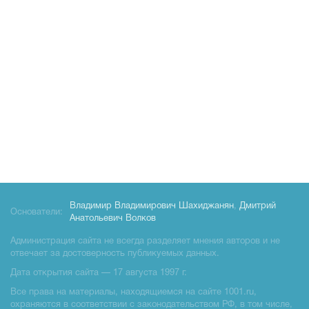
Владимир Владимирович Шахиджанян
,
Дмитрий
Основатели:
Анатольевич Волков
Администрация сайта не всегда разделяет мнения авторов и не
отвечает за достоверность публикуемых данных.
Дата открытия сайта — 17 августа 1997 г.
Все права на материалы, находящиемся на сайте 1001.ru,
охраняются в соответствии с законодательством РФ, в том числе,