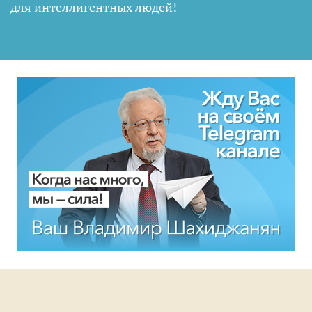
для интеллигентных людей
!