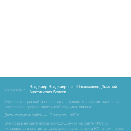
Владимир Владимирович Шахиджанян
,
Дмитрий
Основатели:
Анатольевич Волков
Администрация сайта не всегда разделяет мнения авторов и не
отвечает за достоверность публикуемых данных.
Дата открытия сайта — 17 августа 1997 г.
Все права на материалы, находящиемся на сайте 1001.ru,
охраняются в соответствии с законодательством РФ, в том числе,