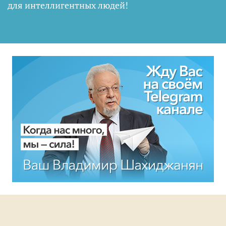
для интеллигентных людей
!