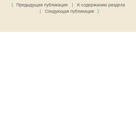
Предыдущая публикация
|
К содержанию раздела
|
Следующая публикация