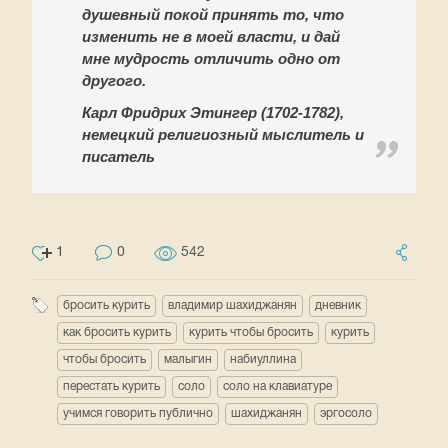
душевный покой принять то, что
изменить не в моей власти, и дай
мне мудрость отличить одно от
другого.
Карл Фридрих Этингер (1702-1782),
немецкий религиозный мыслитель и
писатель
1
0
542
бросить курить
владимир шахиджанян
дневник
как бросить курить
курить чтобы бросить
курить
чтобы бросить
малыгин
набиуллина
перестать курить
соло
соло на клавиатуре
учимся говорить публично
шахиджанян
эргосоло