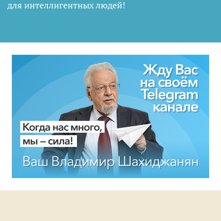
для интеллигентных людей
!