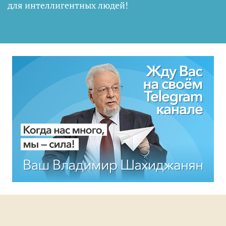
для интеллигентных людей
!