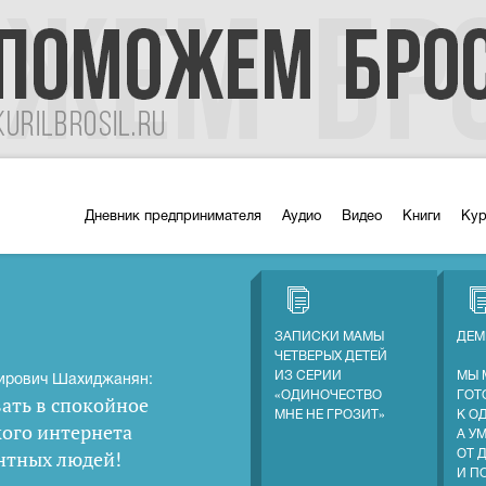
Дневник предпринимателя
Аудио
Видео
Книги
Ку
ЗАПИСКИ МАМЫ
ДЕМ
ЧЕТВЕРЫХ ДЕТЕЙ
ИЗ СЕРИИ
МЫ 
ирович Шахиджанян:
«ОДИНОЧЕСТВО
ГОТ
ать в спокойное
МНЕ НЕ ГРОЗИТ»
К О
кого интернета
А У
нтных людей
!
ОТ 
И П