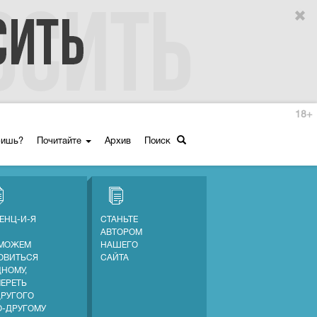
18+
ришь?
Почитайте
Архив
Поиск
ЕНЦ-И-Я
СТАНЬТЕ
АВТОРОМ
МОЖЕМ
НАШЕГО
ОВИТЬСЯ
САЙТА
ДНОМУ,
МЕРЕТЬ
ДРУГОГО
О-ДРУГОМУ