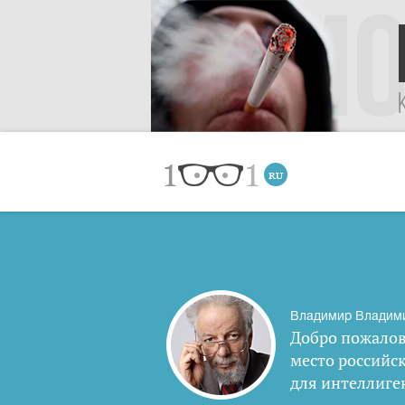
Владимир Владим
Добро пожалов
место российс
для интеллиге