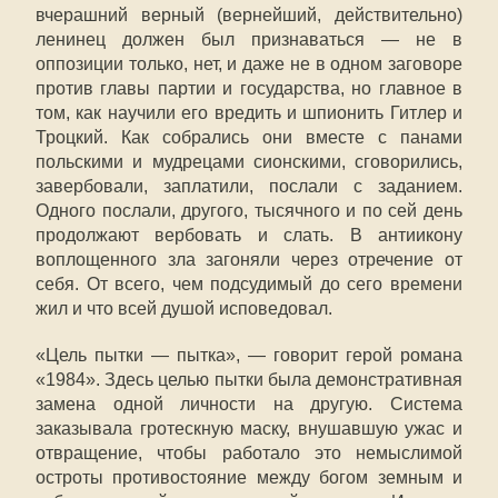
вчерашний верный (вернейший, действительно)
ленинец должен был признаваться — не в
оппозиции только, нет, и даже не в одном заговоре
против главы партии и государства, но главное в
том, как научили его вредить и шпионить Гитлер и
Троцкий. Как собрались они вместе с панами
польскими и мудрецами сионскими, сговорились,
завербовали, заплатили, послали с заданием.
Одного послали, другого, тысячного и по сей день
продолжают вербовать и слать. В антиикону
воплощенного зла загоняли через отречение от
себя. От всего, чем подсудимый до сего времени
жил и что всей душой исповедовал.
«Цель пытки — пытка», — говорит герой романа
«1984». Здесь целью пытки была демонстративная
замена одной личности на другую. Система
заказывала гротескную маску, внушавшую ужас и
отвращение, чтобы работало это немыслимой
остроты противостояние между богом земным и