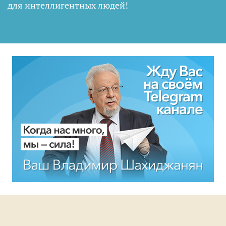
для интеллигентных людей
!