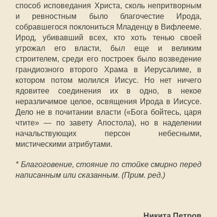
способ исповедания Христа, сколь непритворным
и ревностным было благочестие Ирода,
собравшегося поклониться Младенцу в Вифлееме.
Ирод, убивавший всех, кто хоть тенью своей
угрожал его власти, был еще и великим
строителем, среди его построек было возведение
грандиозного второго Храма в Иерусалиме, в
котором потом молился Иисус. Но нет ничего
ядовитее соединения их в одно, в некое
неразличимое целое, освящения Ирода в Иисусе.
Дело не в почитании власти («Бога бойтесь, царя
чтите» — по завету Апостола), но в наделении
начальствующих персон небесными,
мистическими атрибутами.
* Благоговение, стояние по стойке смирно перед
написанным или сказанным. (Прим. ред.)
Никита Петров