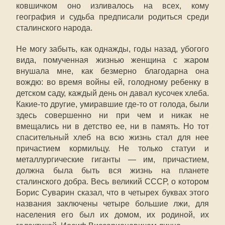
ковшичком оно изливалось на всех, кому
география и судьба предписали родиться среди
сталинского народа.
Не могу забыть, как однажды, годы назад, убогого
вида, помученная жизнью женщина с жаром
внушала мне, как безмерно благодарна она
вождю: во время войны ей, голодному ребенку в
детском саду, каждый день он давал кусочек хлеба.
Какие-то другие, умиравшие где-то от голода, были
здесь совершенно ни при чем и никак не
вмещались ни в детство ее, ни в память. Но тот
спасительный хлеб на всю жизнь стал для нее
причастием кормильцу. Не только статуи и
металлургические гиганты — им, причастием,
должна была быть вся жизнь на планете
сталинского добра. Весь великий СССР, о котором
Борис Суварин сказал, что в четырех буквах этого
названия заключены четыре большие лжи, для
населения его был их домом, их родиной, их