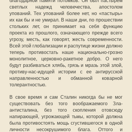
благодарной памяти потомков. Он был пастырем
светлых надежд человечества, апостолом
упований. Тех упований более нет, но «пастырь»
их как бы и не умирал. В наши дни, по прошествии
стольких лет, он принимает на себя функцию
проекта из прошлого, означающего прежде всего
угрозу, месть, как говорят, жесть современности.
Всей этой глобализации и распутице жизни должно
теперь противостать наше национально-грозно
монолитное, церковно-ракетное добро. О него
будут разбиваться хлябь, грязь и мразь этой злой,
противу-нас-идущей истории с ее антирусской
направленностью и обманной коварной
толерантностью.
В свое время и сам Сталин никогда бы не мог
существовать без того воображаемого Зла-
антисталина, без того скопления отовсюду
напирающей, угрожающей тьмы, которой должна
была противостоять мощь сгустившегося в одной
личности несокрушимого блага. Оттого и