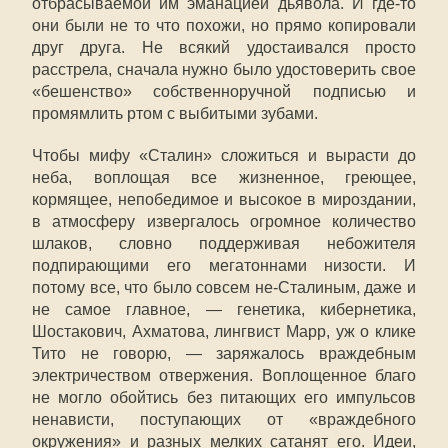
отбрасываемой им эманацией дьявола. И где-то
они были не то что похожи, но прямо копировали
друг друга. Не всякий удостаивался просто
расстрела, сначала нужно было удостоверить свое
«бешенство» собственноручной подписью и
промямлить ртом с выбитыми зубами.
Чтобы мифу «Сталин» сложиться и вырасти до
неба, воплощая все жизненное, греющее,
кормящее, непобедимое и высокое в мироздании,
в атмосферу извергалось огромное количество
шлаков, словно поддерживая небожителя
подпирающими его мегатоннами низости. И
потому все, что было совсем не-Сталиным, даже и
не самое главное, — генетика, кибернетика,
Шостакович, Ахматова, лингвист Марр, уж о клике
Тито не говорю, — заряжалось враждебным
электричеством отвержения. Воплощенное благо
не могло обойтись без питающих его импульсов
ненависти, поступающих от «враждебного
окружения» и разных мелких сатанят его. Идеи,