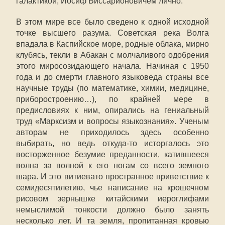
галактикой, Иосиф Виссарионовичем лично.
В этом мире все было сведено к одной исходной
точке высшего разума. Советская река Волга
впадала в Каспийское море, родные облака, мирно
клубясь, текли в Абакан с молчаливого одобрения
этого миросозидающего начала. Начиная с 1950
года и до смерти главного языковеда страны все
научные труды (по математике, химии, медицине,
приборостроению…), по крайней мере в
предисловиях к ним, опирались на гениальный
труд «Марксизм и вопросы языкознания». Ученым
авторам не приходилось здесь особенно
выбирать, но ведь откуда-то исторгалось это
восторженное безумие преданности, катившееся
волна за волной к его ногам со всего земного
шара. И это витиевато пространное приветствие к
семидесятилетию, чье написание на крошечном
рисовом зернышке китайскими иероглифами
немыслимой тонкости должно было занять
несколько лет. И та земля, пропитанная кровью