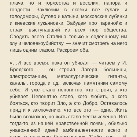
плача, но и торжества и веселия, напора и
гордости. Заключим в скобки все гулаги и
голодоморы, бутово и катыни, московские лубянки
и киевские лукьяновки. Забудем про паранойю и
страх, выступавший из всех пор общества.
Сводить всего Сталина только к содеянному им
злу и человекоубийству — значит смотреть на него
лишь одним глазом. Раскроем оба.
«…И все время, пока он убивал, — читаем у И.
Бродского, — он строил. Лагеря, больницы,
электростанции, металлургические гиганты,
каналы, города и т.д., включая памятники самому
себе. И уже стало непонятно, кто строит, а кто
убивает. Непонятно стало, кого любить, а кого
бояться, кто творит Зло, а кто Добро. Оставалось
придти к заключению, что все это — одно. Жить
было возможно, но жить стало бессмысленно. Вот
тогда-то из нашей нравственной почвы, обильно
унавоженной идеей амбивалентности всего и
всех, и возникло Двоемыслие» (Собр. соч. т. 6,