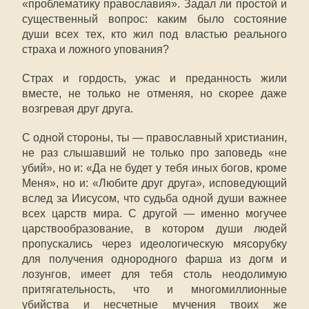
«проблематику православия». Задал ли простой и
существенный вопрос: каким было состояние
души всех тех, кто жил под властью реального
страха и ложного упования?
Страх и гордость, ужас и преданность жили
вместе, не только не отменяя, но скорее даже
возгревая друг друга.
С одной стороны, ты — православный христианин,
не раз слышавший не только про заповедь «не
убий», но и: «Да не будет у тебя иных богов, кроме
Меня», но и: «Любите друг друга», исповедующий
вслед за Иисусом, что судьба одной души важнее
всех царств мира. С другой — именно могучее
царствообразование, в котором души людей
пропускались через идеологическую мясорубку
для получения однородного фарша из догм и
лозунгов, имеет для тебя столь неодолимую
притягательность, что и многомиллионные
убийства и несчетные мучения твоих же