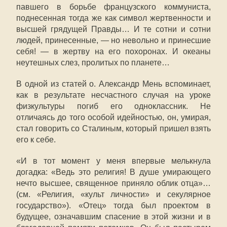
павшего в борьбе французского коммуниста,
поднесенная тогда же как символ жертвенности и
высшей грядущей Правды… И те сотни и сотни
людей, принесенные, — но невольно и принесшие
себя! — в жертву на его похоронах. И океаны
неутешных слез, пролитых по планете…
В одной из статей о. Александр Мень вспоминает,
как в результате несчастного случая на уроке
физкультуры погиб его одноклассник. Не
отличаясь до того особой идейностью, он, умирая,
стал говорить со Сталиным, который пришел взять
его к себе.
«И в тот момент у меня впервые мелькнула
догадка: «Ведь это религия! В душе умирающего
нечто высшее, священное приняло облик отца»…
(см. «Религия, «культ личности» и секулярное
государство»). «Отец» тогда был проектом в
будущее, означавшим спасение в этой жизни и в