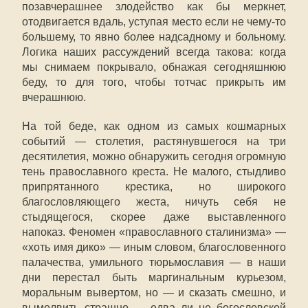
позавчерашнее злодейство как бы меркнет,
отодвигается вдаль, уступая место если не чему-то
большему, то явно более надсадному и больному.
Логика наших рассуждений всегда такова: когда
мы снимаем покрывало, обнажая сегодняшнюю
беду, то для того, чтобы тотчас прикрыть им
вчерашнюю.
На той беде, как одном из самых кошмарных
событий — столетия, растянувшегося на три
десятилетия, можно обнаружить сегодня огромную
тень православного креста. Не малого, стыдливо
припрятанного крестика, но широкого
благословляющего жеста, ничуть себя не
стыдящегося, скорее даже выставленного
напоказ. Феномен «православного сталинизма» —
«хоть имя дико» — иным словом, благословенного
палачества, умильного тюрьмославия — в наши
дни перестал быть маргинальным курьезом,
моральным вывертом, но — и сказать смешно, и
вымолвить страшно — едва ли не богословской