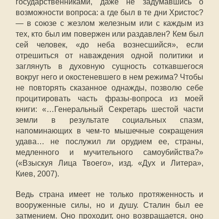
государственниками, даже не задумавшись о
возможности вопроса: а где был в те дни Христос?
— в союзе с жезлом железным или с каждым из
тех, кто был им повержен или раздавлен? Кем был
сей человек, «до неба вознесшийся», если
отрешиться от наваждения одной политики и
заглянуть в духовную сущность соткавшегося
вокруг него и окостеневшего в нем режима? Чтобы
не повторять сказанное однажды, позволю себе
процитировать часть фразы-вопроса из моей
книги: «…Генеральный Секретарь шестой части
земли в результате социальных спазм,
напоминающих в чем-то мышечные сокращения
удава… не послужил ли орудием ее, страны,
медленного и мучительного самоубийства?»
(«Взыскуя Лица Твоего», изд. «Дух и Литера»,
Киев, 2007).
Ведь страна имеет не только протяженность и
вооруженные силы, но и душу. Сталин был ее
затмением. Оно проходит, оно возвращается, оно