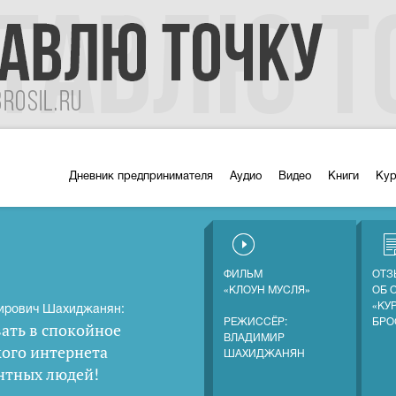
Дневник предпринимателя
Аудио
Видео
Книги
Ку
ФИЛЬМ
ОТЗ
«КЛОУН МУСЛЯ»
ОБ 
«КУ
ирович Шахиджанян:
РЕЖИССЁР:
БРО
ать в спокойное
ВЛАДИМИР
кого интернета
ШАХИДЖАНЯН
нтных людей
!