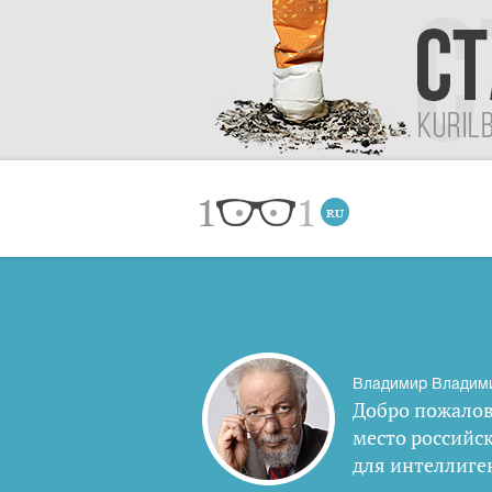
Владимир Владим
Добро пожалов
место российс
для интеллиге