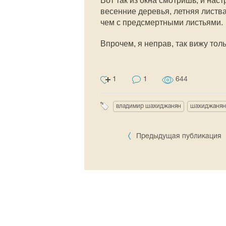
Вот так из окна смотришь, и наст
весенние деревья, летняя листва
чем с предсмертными листьями.
Впрочем, я неправ, так вижу тол
1
1
644
владимир шахиджанян
шахиджанян
Предыдущая публикация