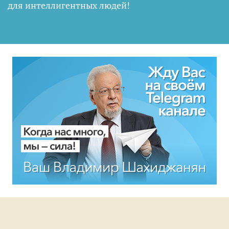
для интеллигентных людей
!