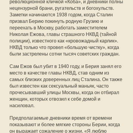
революционной кличкой «Коба», и дневники полны
нецензурной брани, ругательств и богохульств.
Заметки начинаются 1938 годом, когда Сталин
призвал Берию покинуть родную Грузию и
переехать в Москву, работать заместителем
Николая Ежова, главы страшного НКВД (тайной
полиции), известного как «кровожадный карлик».
НКВД только что провел «большую чистку», когда
были застрелены сотни тысяч советских граждан.
Сам Ежов был убит в 1940 году, и Берия занял его
место в качестве главы НКВД, став одним из
самых близких доверенных лиц Сталина. Он также
был известен как сексуальный маньяк, часто
прочесывавший улицы Москвы, когда он отбирал
женщин, которых отвозил к себе домой и
насиловал.
Предполагаемые дневники время от времени
показывают и более мягкие стороны Берии, когда
он выражает сожаление о жизни. «Я люблю