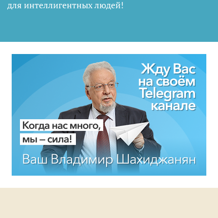
для интеллигентных людей
!