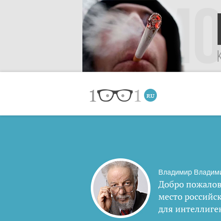
Владимир Владим
Добро пожалов
место российс
для интеллиге