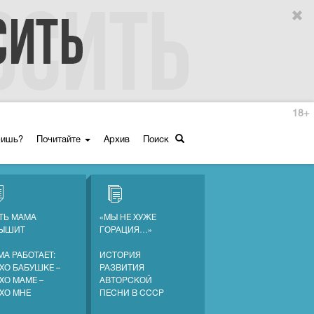
18+
ришь?
Почитайте
Архив
Поиск
ТЬ МАМА
«МЫ НЕ ХУЖЕ
ЛЫШИТ
ГОРАЦИЯ…»
МА РАБОТАЕТ:
ИСТОРИЯ
ХО БАБУШКЕ –
РАЗВИТИЯ
ХО МАМЕ –
АВТОРСКОЙ
ХО МНЕ
ПЕСНИ В СССР