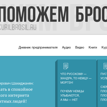
Дневник предпринимателя
Аудио
Видео
Книги
Ку
ЧТО РУССКОМУ —
ПУС
ХАНДРА, ТО НЕМЦУ —
УС
МОРГЕН!
ирович Шахиджанян:
СХЕ
ать в спокойное
ПОЧЕМУ НЕМЦЫ
ПЛО
кого интернета
УЛЫБАЮТСЯ,
ПЛО
нтных людей
!
А МЫ — НЕТ
ПЛО