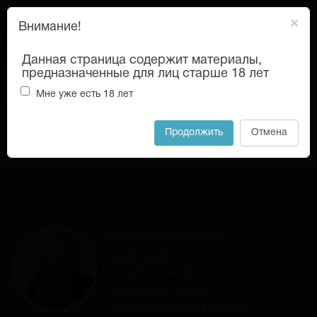
×
Внимание!
Данная страница содержит материалы,
предназначенные для лиц старше 18 лет
Мне уже есть 18 лет
18+
Продолжить
Отмена
Откры
меню
Владимир Владимирович
Шахиджанян:
Добро пожаловать в
спокойное место
российского интернета