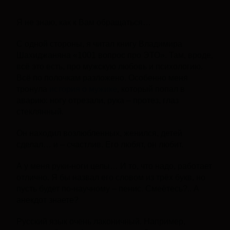
Я не знаю, как к Вам обращаться…
С одной стороны, я читал книгу Владимира
Шахиджаняна «1001 вопрос про ЭТО». Там, вроде,
всё это есть, про мужскую любовь и психологию.
Всё по полочкам разложено. Особенно меня
тронула
история о мужике
, который попал в
аварию: ногу отрезали, рука – протез, глаз
стеклянный.
Он находил возлюбленных, женился, детей
сделал… и – счастлив. Его любят, он любит.
А у меня руки-ноги целы… И то, что надо, работает
отлично. Я бы назвал его словом из трёх букв, но
пусть будет по-научному – пенис. Смеётесь?.. А
анекдот знаете?
Русский язык очень лаконичный. Например,