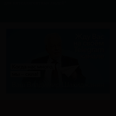
для интеллигентных людей
!