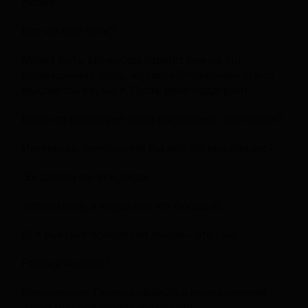
любви?
Вот как мне быть?
Может быть, кто-нибудь ответит мне на эти
размышления здесь, на сайте? Наверняка кто-то
мыслит так же, как я. Пусть меня поддержит.
Как и кто побеждает такое настроение, состояние?
Интересно, опубликуете Вы моё письмо или нет?
Эх, дураки мы все, люди…
Хотим секса, а называем это любовью.
Вся мужская психология любви – это секс.
Разве я не прав?
Константин Тарасов (фамилия вымышленная,
зачем мне под своей светиться).