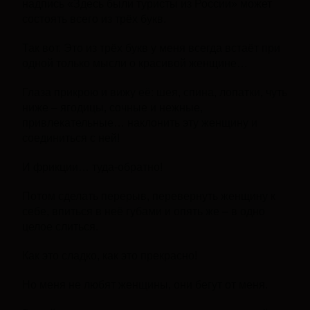
надпись «Здесь были туристы из России» может
состоять всего из трёх букв.
Так вот. Это из трёх букв у меня всегда встаёт при
одной только мысли о красивой женщине…
Глаза прикрою и вижу её: шея, спина, лопатки, чуть
ниже – ягодицы, сочные и нежные,
привлекательные… наклонить эту женщину и
соединиться с ней!
И фрикции… туда-обратно!
Потом сделать перерыв, перевернуть женщину к
себе, впиться в неё губами и опять же – в одно
целое слиться.
Как это сладко, как это прекрасно!
Но меня не любят женщины, они бегут от меня.