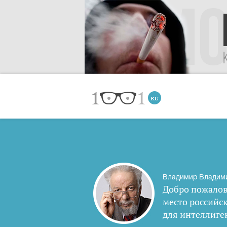
Владимир Владим
Добро пожалов
место российс
для интеллиге