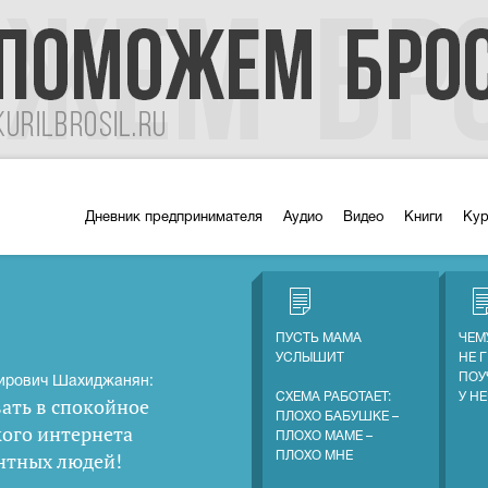
Дневник предпринимателя
Аудио
Видео
Книги
Ку
ПУСТЬ МАМА
ЧЕМ
УСЛЫШИТ
НЕ 
ПОУ
ирович Шахиджанян:
СХЕМА РАБОТАЕТ:
У Н
ать в спокойное
ПЛОХО БАБУШКЕ –
кого интернета
ПЛОХО МАМЕ –
нтных людей
!
ПЛОХО МНЕ