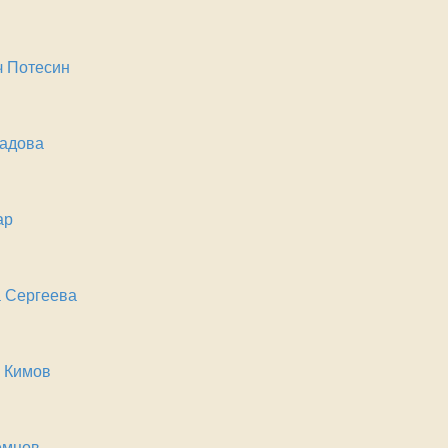
 Потесин
ладова
ар
 Сергеева
 Кимов
емцов