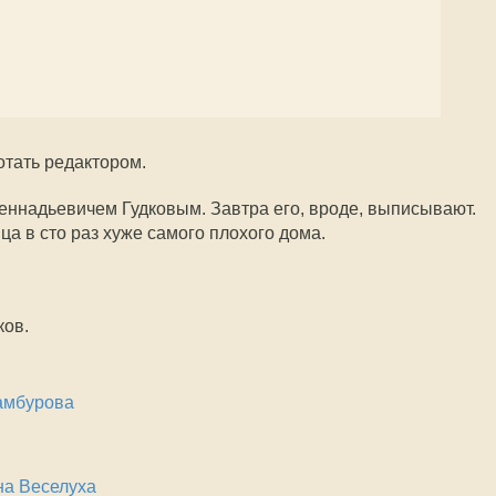
отать редактором.
еннадьевичем Гудковым. Завтра его, вроде, выписывают.
а в сто раз хуже самого плохого дома.
ков.
амбурова
а Веселуха