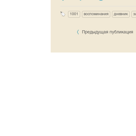
1001
воспоминания
дневник
з
Предыдущая публикация