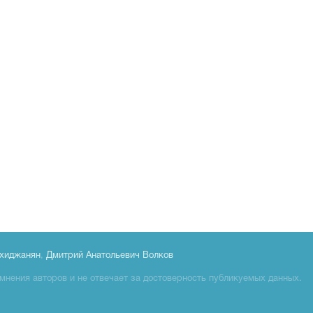
хиджанян
,
Дмитрий Анатольевич Волков
мнения авторов и не отвечает за достоверность публикуемых данных.