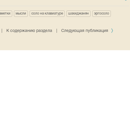
аметки
мысли
соло на клавиатуре
шахиджанян
эргосоло
|
К содержанию раздела
|
Следующая публикация