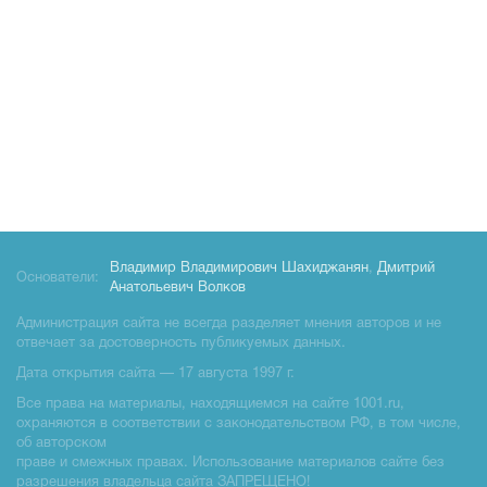
Владимир Владимирович Шахиджанян
,
Дмитрий
Основатели:
Анатольевич Волков
Администрация сайта не всегда разделяет мнения авторов и не
отвечает за достоверность публикуемых данных.
Дата открытия сайта — 17 августа 1997 г.
Все права на материалы, находящиемся на сайте 1001.ru,
охраняются в соответствии с законодательством РФ, в том числе,
об авторском
праве и смежных правах. Использование материалов сайте без
разрешения владельца сайта ЗАПРЕЩЕНО!