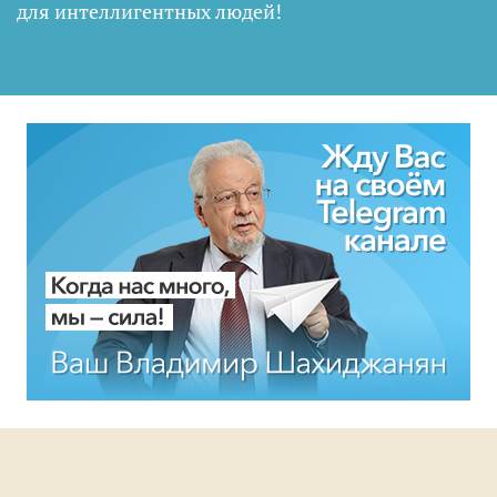
для интеллигентных людей
!